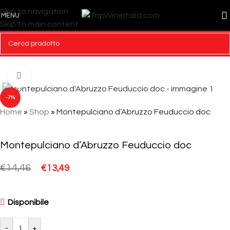
Skip to navigation
MENU
Skip to main content
Click to enlarge
-7%
Home
»
Shop
»
Montepulciano d’Abruzzo Feuduccio doc
Montepulciano d’Abruzzo Feuduccio doc
€
14,46
€
13,49
Disponibile
-
+