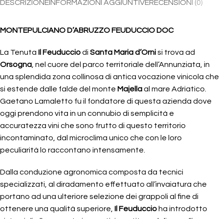
DESCRIZIONE
INFORMAZIONI AGGIUNTIVE
RECENSIONI (0)
MONTEPULCIANO D’ABRUZZO FEUDUCCIO DOC
La Tenuta
Il Feuduccio
di
Santa Maria d’Orni
si trova ad
Orsogna
, nel cuore del parco territoriale dell’Annunziata, in
una splendida zona collinosa di antica vocazione vinicola che
si estende dalle falde del monte
Majella
al mare Adriatico.
Gaetano Lamaletto fu il fondatore di questa azienda dove
oggi prendono vita in un connubio di semplicità e
accuratezza vini che sono frutto di questo territorio
incontaminato, dal microclima unico che con le loro
peculiarità lo raccontano intensamente.
Dalla conduzione agronomica composta da tecnici
specializzati, al diradamento effettuato all’invaiatura che
portano ad una ulteriore selezione dei grappoli al fine di
ottenere una qualità superiore,
Il Feuduccio
ha introdotto