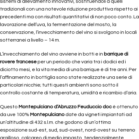
sistemi di allevamento innovativi, sostituendoli a quelli
tradizionali con una notevole riduzione produttiva rispetto ai
precedenti ma con risultati quantitativi di non poco conto. La
lavorazione dell’uva, la fermentazione del mosto, la
conservazione, l’invecchiamento del vino si svolgono in locali
sotterranei a livello – 14 m.
L’invecchiamento del vino avviene in botti e in
barrique di
rovere francese
per un periodo che varia tra i dodici ed i
diciotto mesi, e la vita media di una barrique è di tre anni. Per
l’affinamento in bottiglia sono state realizzate una serie di
particolari nicchie; tutti questi ambienti sono sotto il
controllo costante di temperatura, umidità e ricambio d’aria.
Questo
Montepulciano d’Abruzzo Feuduccio doc
è ottenuto
da uve 100%
Montepulciano
date da vigneti impiantati ad
un’altitudine di 432 s.l.m. che godono di un’ottima
esposizione sud-est, sud, sud-ovest, nord-ovest su terreno
argilloso, calcareo di medio impasto, tendenzialmente