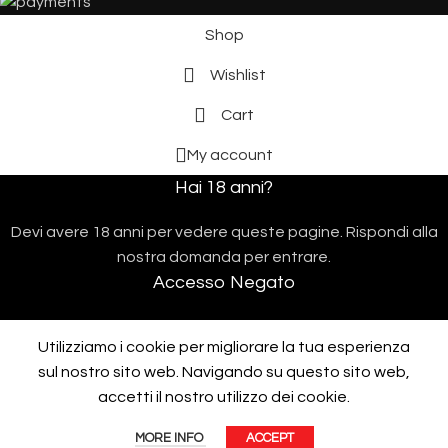
Shop
Wishlist
Cart
My account
Hai 18 anni?
Devi avere 18 anni per vedere queste pagine. Rispondi alla
nostra domanda per entrare.
Accesso Negato
L'accesso sarà possibile quando avrai 18 anni.
Utilizziamo i cookie per migliorare la tua esperienza
I AM 18 OR OLDER
I AM UNDER 18
sul nostro sito web. Navigando su questo sito web,
Assistenza telefonica 10:00/17:00 al
+390312287287
accetti il ​​nostro utilizzo dei cookie.
Protected by
CleanTalk Anti-Spam
MORE INFO
ACCEPT