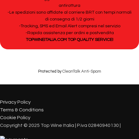
antirottura
-Le spedizioni sono affidate al corriere BRT con tempi normali
di consegna di 1/2 giorni
-Tracking, SMS ed Email Alert compresi nel servizio
-Rapida assistenza per ordini e postvendita
TOPWINEITALIA.COM TOP QUALITY SERVICE!
Protected by
CleanTalk Anti-Spam
Privacy Policy
Terms & Conditions
Cookie Policy
Copyright © 2025 Top Wine Italia | P.iva 02840940130 |