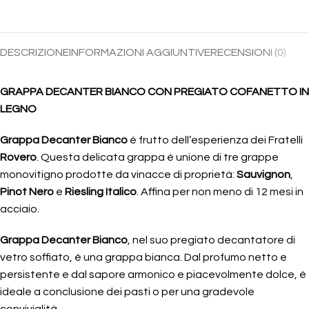
DESCRIZIONE
INFORMAZIONI AGGIUNTIVE
RECENSIONI (0)
GRAPPA DECANTER BIANCO CON PREGIATO COFANETTO IN
LEGNO
Grappa Decanter Bianco
è frutto dell’esperienza dei Fratelli
Rovero
. Questa delicata grappa è unione di tre grappe
monovitigno prodotte da vinacce di proprietà:
Sauvignon
,
Pinot Nero
e
Riesling Italico
. Affina per non meno di 12 mesi in
acciaio.
Grappa Decanter Bianco
, nel suo pregiato decantatore di
vetro soffiato, è una grappa bianca. Dal profumo netto e
persistente e dal sapore armonico e piacevolmente dolce, è
ideale a conclusione dei pasti o per una gradevole