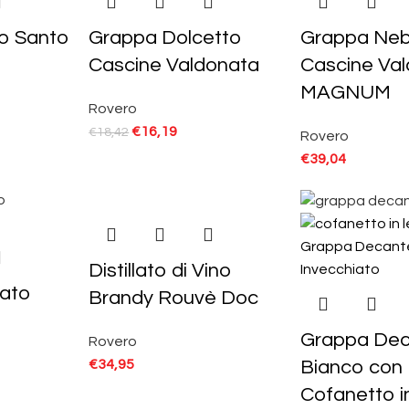
no Santo
Grappa Dolcetto
Grappa Neb
Cascine Valdonata
Cascine Va
MAGNUM
Rovero
€
16,19
€
18,42
Rovero
€
39,04
Distillato di Vino
ato
Brandy Rouvè Doc
Grappa Dec
Rovero
Bianco con 
€
34,95
Cofanetto i