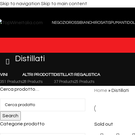
Skip to navigation
Skip to main content
NEGOZIO
ROSSI
BIANCHI
ROSATI
SPUMANTI
DOL
Distillati
VINI
ALTRI PRODOTTI
DISTILLATI
REGALISTICA
351 Products
28 Products
37 Products
25 Products
Cerca prodotto…
Home
»
Distillati
Search
Categorie prodotto
Sold out