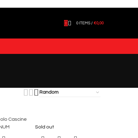
0
ITEMS
/
€
0,00
Sold out