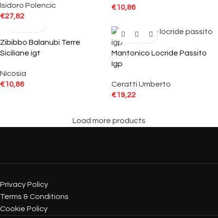
Isidoro Polencic
€
10,86
€
27,82
Zibibbo Balanubi Terre
Siciliane igt
Mantonico Locride Passito
Igp
Nicosia
€
10,86
Ceratti Umberto
€
19,22
Load more products
Privacy Policy
Terms & Conditions
Cookie Policy