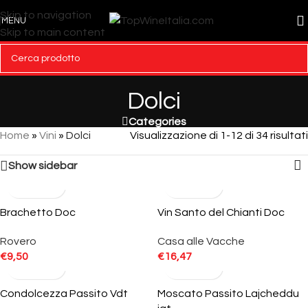
Skip to navigation
MENU
Skip to main content
Dolci
Categories
Home
»
Vini
»
Dolci
Visualizzazione di 1-12 di 34 risultati
Show sidebar
Brachetto Doc
Vin Santo del Chianti Doc
Rovero
Casa alle Vacche
€
9,50
€
16,47
Condolcezza Passito Vdt
Moscato Passito Lajcheddu