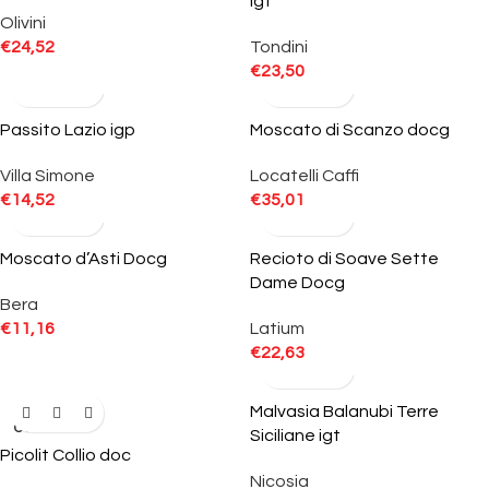
igt
Olivini
€
24,52
Tondini
€
23,50
Passito Lazio igp
Moscato di Scanzo docg
Villa Simone
Locatelli Caffi
€
14,52
€
35,01
Moscato d’Asti Docg
Recioto di Soave Sette
Dame Docg
Bera
€
11,16
Latium
€
22,63
Malvasia Balanubi Terre
SOLD
OUT
Siciliane igt
Picolit Collio doc
Nicosia