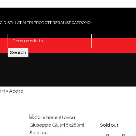
CI
DISTILLATI
ALTRI PRODOTTI
REGALISTICA
PROMO
Search
tti
»
Aceto
Sold out
Sold out