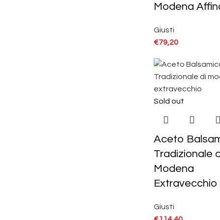
Modena Affin
Giusti
€
79,20
Sold out
Aceto Balsa
Tradizionale d
Modena
Extravecchio
Giusti
€
114,40