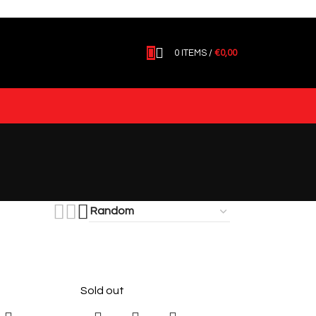
0
ITEMS
/
€
0,00
Sold out