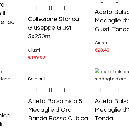
to
Aceto Bals
Il
Collezione Storica
Medaglie d’
 Denso
Giuseppe Giusti
Giusti Tond
5x250ml
Giusti
Giusti
€
23,43
€
149,00
Sold out
Aceto Balsamico 5
Aceto Bals
Medaglie d’Oro
Medaglie d
mico
Banda Rossa Cubica
Tonda
i