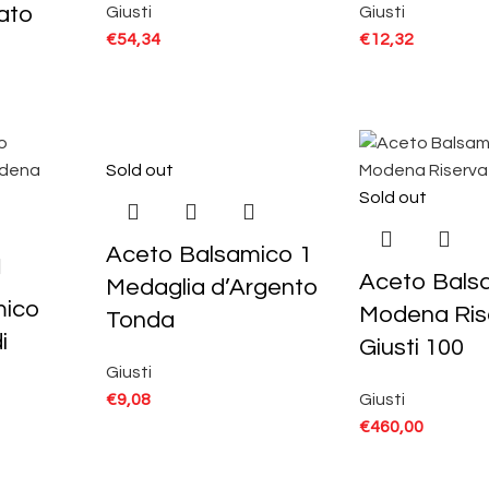
ato
Giusti
Giusti
€
54,34
€
12,32
Sold out
Sold out
Aceto Balsamico 1
Aceto Bals
Medaglia d’Argento
mico
Modena Ris
Tonda
i
Giusti 100
Giusti
€
9,08
Giusti
€
460,00