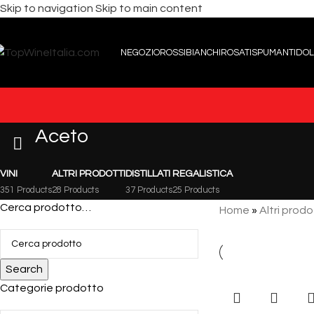
Skip to navigation
Skip to main content
NEGOZIO
ROSSI
BIANCHI
ROSATI
SPUMANTI
DOL
Aceto
VINI
ALTRI PRODOTTI
DISTILLATI
REGALISTICA
351 Products
28 Products
37 Products
25 Products
Cerca prodotto…
Home
»
Altri prodo
Search
Categorie prodotto