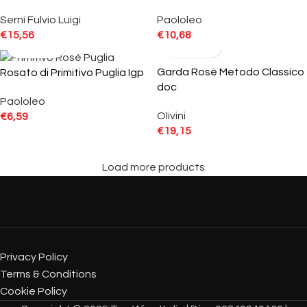
Serni Fulvio Luigi
Paololeo
€
15,56
€
10,68
Garda Rosè Metodo Classico
Rosato di Primitivo Puglia Igp
doc
Paololeo
Olivini
€
6,59
€
19,15
Load more products
Privacy Policy
Terms & Conditions
Cookie Policy