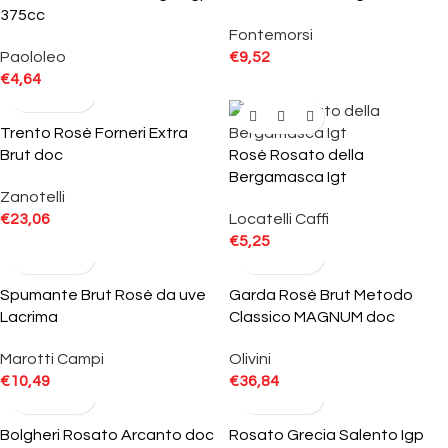
375cc
Fontemorsi
Paololeo
€
9,52
€
4,64
Trento Rosè Forneri Extra
Brut doc
Rosè Rosato della
Bergamasca Igt
Zanotelli
€
23,06
Locatelli Caffi
€
5,25
Spumante Brut Rosè da uve
Garda Rosè Brut Metodo
Lacrima
Classico MAGNUM doc
Marotti Campi
Olivini
€
10,49
€
36,84
Bolgheri Rosato Arcanto doc
Rosato Grecia Salento Igp