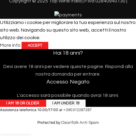
Copyright © 2025 Top Wine Italia | P.iva 02840940130 |
Utilizziamo i cookie per migliorare la tua esperienza sul nostro
sito web. Navigando su questo sito web, accetti il ​​nostro
utilizzo dei cookie.
More info
ACCEPT
Hai 18 anni?
Devi avere 18 anni per vedere queste pagine. Rispondi alla
nostra domanda per entrare.
Accesso Negato
L'accesso sarà possibile quando avrai 18 anni.
I AM 18 OR OLDER
I AM UNDER 18
Assistenza telefonica 10:00/17:00 al
+390312287287
Protected by
CleanTalk Anti-Spam