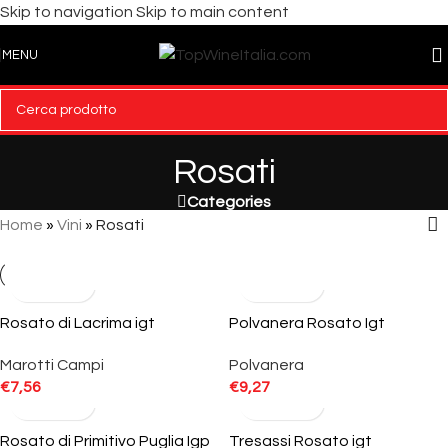
Skip to navigation
Skip to main content
MENU
Rosati
Categories
Home
»
Vini
»
Rosati
Rosato di Lacrima igt
Polvanera Rosato Igt
Marotti Campi
Polvanera
€
7,56
€
9,27
Rosato di Primitivo Puglia Igp
Tresassi Rosato igt