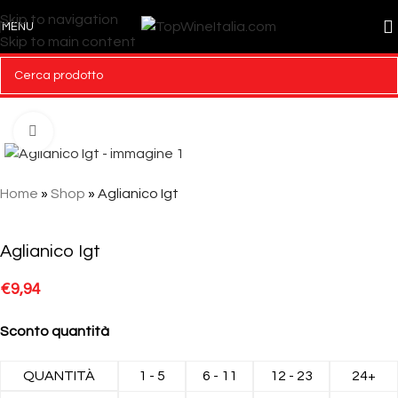
Skip to navigation
MENU
Skip to main content
Click to enlarge
Home
»
Shop
»
Aglianico Igt
Aglianico Igt
€
9,94
Sconto quantità
QUANTITÀ
1 - 5
6 - 11
12 - 23
24+