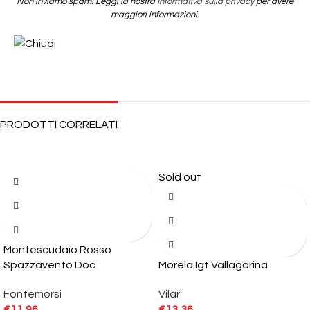
Non inviamo spam! Leggi la nostra
Informativa sulla privacy
per avere
maggiori informazioni.
PRODOTTI CORRELATI
Sold out
Montescudaio Rosso
Spazzavento Doc
Morela Igt Vallagarina
Fontemorsi
Vilar
€
11,96
€
13,36