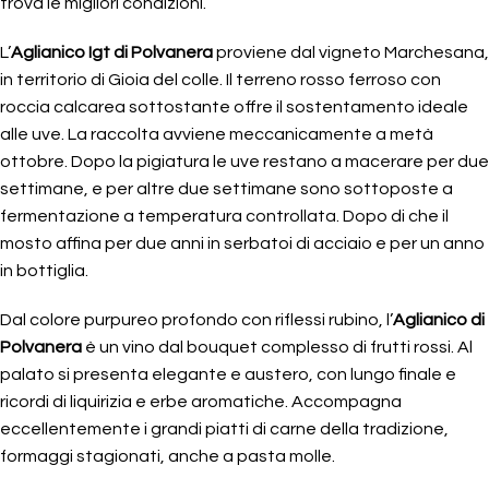
trova le migliori condizioni.
L’
Aglianico Igt di Polvanera
proviene dal vigneto Marchesana,
in territorio di Gioia del colle. Il terreno rosso ferroso con
roccia calcarea sottostante offre il sostentamento ideale
alle uve. La raccolta avviene meccanicamente a metà
ottobre. Dopo la pigiatura le uve restano a macerare per due
settimane, e per altre due settimane sono sottoposte a
fermentazione a temperatura controllata. Dopo di che il
mosto affina per due anni in serbatoi di acciaio e per un anno
in bottiglia.
Dal colore purpureo profondo con riflessi rubino, l’
Aglianico di
Polvanera
è un vino dal bouquet complesso di frutti rossi. Al
palato si presenta elegante e austero, con lungo finale e
ricordi di liquirizia e erbe aromatiche. Accompagna
eccellentemente i grandi piatti di carne della tradizione,
formaggi stagionati, anche a pasta molle.