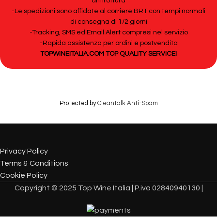
antirottura
-Le spedizioni sono affidate al corriere BRT con tempi normali
di consegna di 1/2 giorni
-Tracking, SMS ed Email Alert compresi nel servizio
-Rapida assistenza per ordini e postvendita
TOPWINEITALIA.COM TOP QUALITY SERVICE!
Protected by
CleanTalk Anti-Spam
Privacy Policy
Terms & Conditions
Cookie Policy
Copyright © 2025 Top Wine Italia | P.iva 02840940130 |