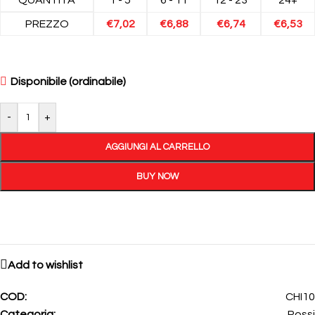
PREZZO
€
7,02
€
6,88
€
6,74
€
6,53
Disponibile (ordinabile)
-
+
AGGIUNGI AL CARRELLO
BUY NOW
Add to wishlist
COD:
CHI10
Categoria:
Rossi