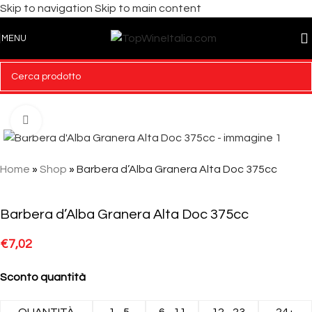
Skip to navigation
Skip to main content
MENU
Click to enlarge
Home
»
Shop
»
Barbera d’Alba Granera Alta Doc 375cc
Barbera d’Alba Granera Alta Doc 375cc
€
7,02
Sconto quantità
QUANTITÀ
1 - 5
6 - 11
12 - 23
24+