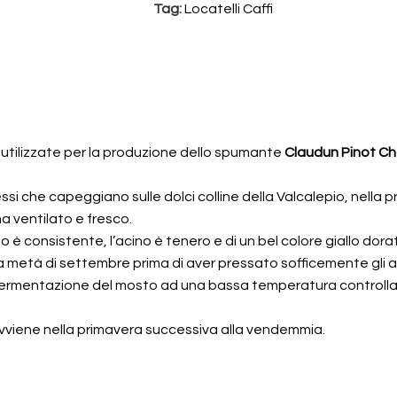
Tag:
Locatelli Caffi
y utilizzate per la produzione dello spumante
Claudun Pinot C
tessi che capeggiano sulle dolci colline della Valcalepio, nella
ma ventilato e fresco.
o è consistente, l’acino è tenero e di un bel colore giallo dora
metà di settembre prima di aver pressato sofficemente gli ac
a fermentazione del mosto ad una bassa temperatura control
vviene nella primavera successiva alla vendemmia.