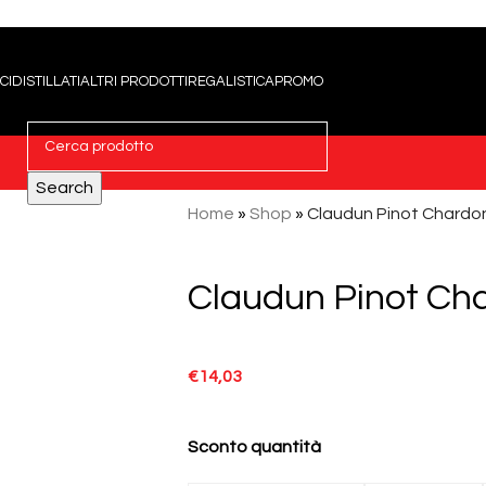
CI
DISTILLATI
ALTRI PRODOTTI
REGALISTICA
PROMO
Search
Home
»
Shop
»
Claudun Pinot Chardo
Claudun Pinot Ch
€
14,03
Sconto quantità