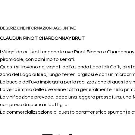
DESCRIZIONE
INFORMAZIONI AGGIUNTIVE
CLAUDUN PINOT CHARDONNAY BRUT
I Vitigni da cui si ottengono le uve Pinot Bianco e Chardonna
piramidale, con acini molto serrati.
Questi si trovano nei vigneti dell’azienda
Locatelli Caffi
, gli s
zona del Lago di Iseo, lungo terreni argillosi e con un microcri
La buccia dell’uva impiegata per la realizzazione di questo vin
La vendemmia delle uve viene fatta generalmente nella prima 
La vinificazione prevede, dopo una leggera pressatura, un
con presa di spuma in bottiglia.
La commercializzazione di questo caratteristico spumante a