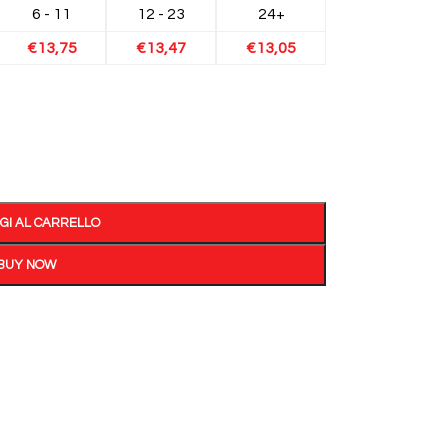
6 - 11
12 - 23
24+
€
13,75
€
13,47
€
13,05
GI AL CARRELLO
BUY NOW