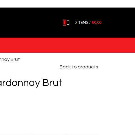
0
ITEMS
/
€
0,00
nnay Brut
Back to products
ardonnay Brut