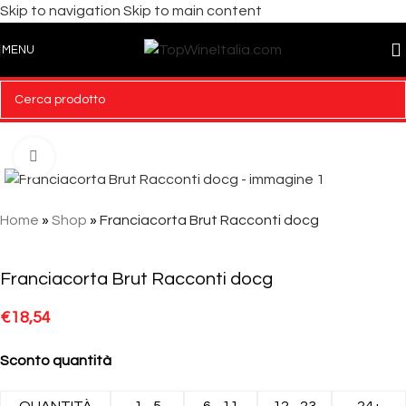
Skip to navigation
Skip to main content
MENU
Click to enlarge
Home
»
Shop
»
Franciacorta Brut Racconti docg
Franciacorta Brut Racconti docg
€
18,54
Sconto quantità
QUANTITÀ
1 - 5
6 - 11
12 - 23
24+