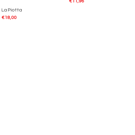
€
11,96
La Piotta
€
18,00