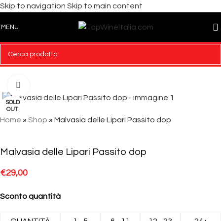
Skip to navigation
Skip to main content
MENU
Click to enlarge
SOLD
OUT
Home
»
Shop
»
Malvasia delle Lipari Passito dop
Malvasia delle Lipari Passito dop
€
29,00
Sconto quantità
QUANTITÀ
1 - 5
6 - 11
12 - 23
24+