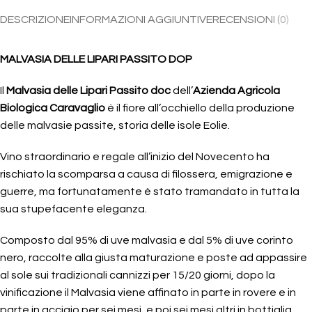
DESCRIZIONE
INFORMAZIONI AGGIUNTIVE
RECENSIONI (0)
MALVASIA DELLE LIPARI PASSITO DOP
Il
Malvasia delle Lipari Passito doc
dell’
Azienda Agricola
Biologica Caravaglio
è il fiore all’occhiello della produzione
delle malvasie passite, storia delle isole Eolie.
Vino straordinario e regale all’inizio del Novecento ha
rischiato la scomparsa a causa di filossera, emigrazione e
guerre, ma fortunatamente è stato tramandato in tutta la
sua stupefacente eleganza.
Composto dal 95% di uve malvasia e dal 5% di uve corinto
nero, raccolte alla giusta maturazione e poste ad appassire
al sole sui tradizionali cannizzi per 15/20 giorni, dopo la
vinificazione il Malvasia viene affinato in parte in rovere e in
parte in acciaio per sei mesi, e poi sei mesi altri in bottiglia.