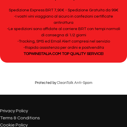
Spedizione Express BRT 7,90€ - Spedizione Gratuita da 99€
-I vostri vini viaggiano al sicuro in confezioni certificate
antirottura
-Le spedizioni sono affidate al corriere BRT con tempi normali
di consegna di 1/2 giorni
-Tracking, SMS ed Email Alert compresi nel servizio
-Rapida assistenza per ordini e postvendita
TOPWINEITALIA.COM TOP QUALITY SERVICE!
Protected by
CleanTalk Anti-Spam
Privacy Policy
Terms & Conditions
Cookie Policy