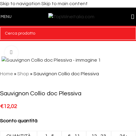
Skip to navigation
Skip to main content
MENU
Click to enlarge
Home
»
Shop
»
Sauvignon Collio doc Plessiva
Sauvignon Collio doc Plessiva
€
12,02
Sconto quantità
QUANTITÀ
1 - 5
6 - 11
12 - 23
24+