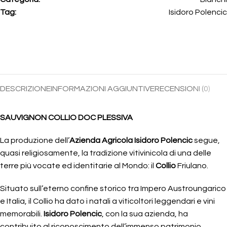
Tag:
Isidoro Polencic
DESCRIZIONE
INFORMAZIONI AGGIUNTIVE
RECENSIONI (0)
SAUVIGNON COLLIO DOC PLESSIVA
La produzione dell’
Azienda Agricola Isidoro Polencic
segue,
quasi religiosamente, la tradizione vitivinicola di una delle
terre più vocate ed identitarie al Mondo: il
Collio
Friulano.
Situato sull’eterno confine storico tra Impero Austroungarico
e Italia, il Collio ha dato i natali a viticoltori leggendari e vini
memorabili.
Isidoro Polencic
, con la sua azienda, ha
contribuito al riconoscimento dell’immenso patrimonio