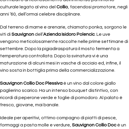
culturale legato al vino del
Collio
, facendosi promotore, negli
anni ’60, dell’ormai celebre disciplinare.
Dal terreno di marne e arenarie, chiamato ponka, sorgono le
viti di
Sauvignon
dell’
Azienda Isidoro Polencic
. Le uve
vengono meticolosamente raccolte nelle prime settimane di
settembre. Dopo la pigiadiraspatura il mosto fermenta a
temperatura controllata. Dopo la svinatura vi è una
maturazione di alcuni mesi in vasche di acciaio ed, infine, il
vino sosta in bottiglia prima della commercializzazione.
Sauvignon Collio Doc Plessiva
è un vino dal colore giallo
paglierino scarico. Ha un intenso bouquet distintivo, con
ricordi di peperone verde e foglie di pomodoro. Al palato è
fresco, giovane, mai banale.
Ideale per aperitivi, ottimo compagno di piatti di pesce,
formaggi a pasta molle e verdure,
Sauvignon Collio Doc
è un