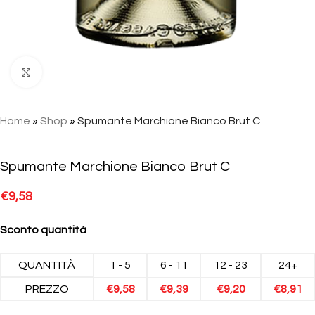
Click to enlarge
Home
»
Shop
»
Spumante Marchione Bianco Brut C
Spumante Marchione Bianco Brut C
€
9,58
Sconto quantità
QUANTITÀ
1 - 5
6 - 11
12 - 23
24+
PREZZO
€
9,58
€
9,39
€
9,20
€
8,91