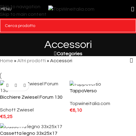
Skip to navigation
MENU
Skip to main content
Accessori
Categories
Home
»
Altri prodotti
»
Accessori
TappoVerso
Bicchiere Zwiesel Forum 130
Topwineitalia.com
Schott Zwiesel
€
6,10
€
5,25
Cassetta legno 33x25x17