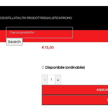
Home
»
Shop
»
Cassetta legno 33x25
CI
DISTILLATI
ALTRI PRODOTTI
REGALISTICA
PROMO
Cassetta legno 3
Search
€
15,00
Disponibile (ordinabile)
-
+
AGGIUN