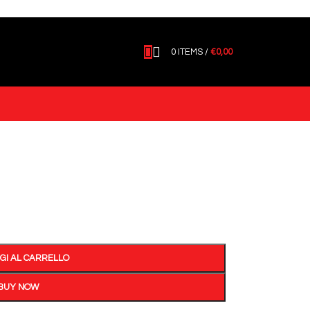
x17
Back to products
0
ITEMS
/
€
0,00
3x25x17
GI AL CARRELLO
BUY NOW