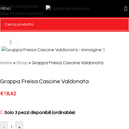
Skip to navigation
MENU
Skip to main content
Click to enlarge
Home
»
Shop
»
Grappa Freisa Cascine Valdonata
Grappa Freisa Cascine Valdonata
€
18,42
Solo 3 pezzi disponibili (ordinabile)
-
+