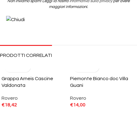
Non inviamo spam! Leggi la nostra
Informativa sulla privacy
per avere
maggiori informazioni.
PRODOTTI CORRELATI
Grappa Arneis Cascine
Piemonte Bianco doc Villa
Valdonata
Guani
Rovero
Rovero
€
18,42
€
14,00