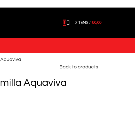
0
ITEMS
/
€
0,00
a Aquaviva
Back to products
milla Aquaviva