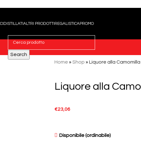
CI
DISTILLATI
ALTRI PRODOTTI
REGALISTICA
PROMO
Search
Home
»
Shop
»
Liquore alla Camomill
Liquore alla Camo
€
23,06
Disponibile (ordinabile)