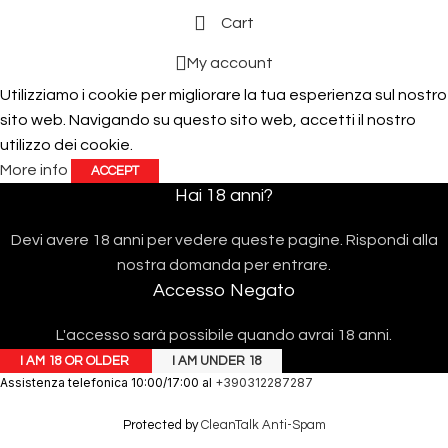
Cart
My account
Utilizziamo i cookie per migliorare la tua esperienza sul nostro
sito web. Navigando su questo sito web, accetti il ​​nostro
utilizzo dei cookie.
More info
ACCEPT
Hai 18 anni?
Devi avere 18 anni per vedere queste pagine. Rispondi alla
nostra domanda per entrare.
Accesso Negato
L'accesso sarà possibile quando avrai 18 anni.
I AM 18 OR OLDER
I AM UNDER 18
Assistenza telefonica 10:00/17:00 al
+390312287287
Protected by
CleanTalk Anti-Spam