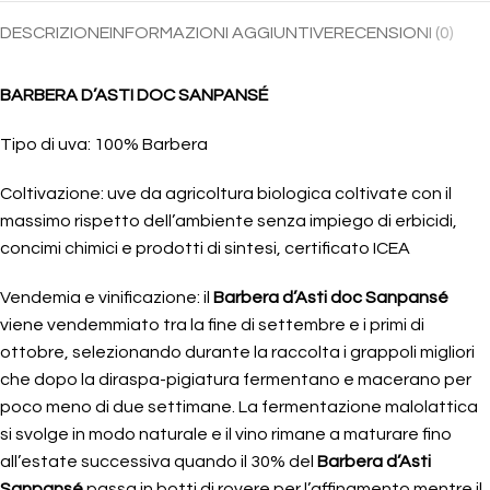
DESCRIZIONE
INFORMAZIONI AGGIUNTIVE
RECENSIONI (0)
BARBERA D’ASTI DOC SANPANSÉ
Tipo di uva: 100% Barbera
Coltivazione: uve da agricoltura biologica coltivate con il
massimo rispetto dell’ambiente senza impiego di erbicidi,
concimi chimici e prodotti di sintesi, certificato ICEA
Vendemia e vinificazione: il
Barbera d’Asti doc Sanpansé
viene vendemmiato tra la fine di settembre e i primi di
ottobre, selezionando durante la raccolta i grappoli migliori
che dopo la diraspa-pigiatura fermentano e macerano per
poco meno di due settimane. La fermentazione malolattica
si svolge in modo naturale e il vino rimane a maturare fino
all’estate successiva quando il 30% del
Barbera d’Asti
Sanpansé
passa in botti di rovere per l’affinamento mentre il