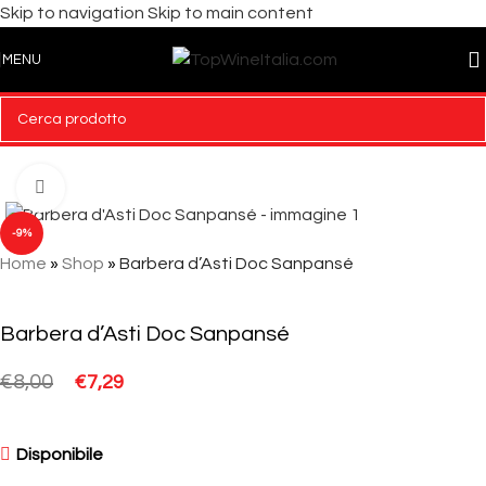
Skip to navigation
Skip to main content
MENU
Click to enlarge
-9%
Home
»
Shop
»
Barbera d’Asti Doc Sanpansé
Barbera d’Asti Doc Sanpansé
€
8,00
€
7,29
Disponibile