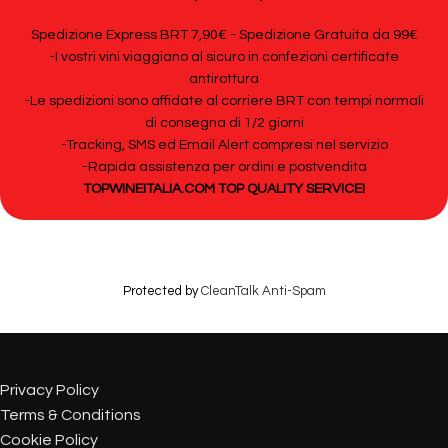
Spedizione Express BRT 7,90€ - Spedizione Gratuita da 99€
-I vostri vini viaggiano al sicuro in confezioni certificate
antirottura
-Le spedizioni sono affidate al corriere BRT con tempi normali
di consegna di 1/2 giorni
-Tracking, SMS ed Email Alert compresi nel servizio
-Rapida assistenza per ordini e postvendita
TOPWINEITALIA.COM TOP QUALITY SERVICE!
Protected by
CleanTalk Anti-Spam
Privacy Policy
Terms & Conditions
Cookie Policy