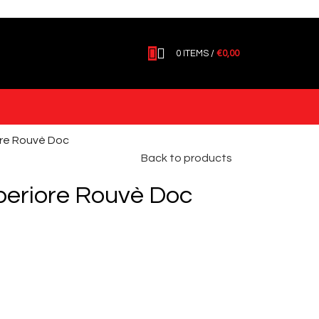
0
ITEMS
/
€
0,00
ore Rouvè Doc
Back to products
periore Rouvè Doc