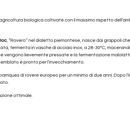
agricoltura biologica coltivate con il massimo rispetto dell’am
Doc
, “Rovero” nel dialetto piemontese, nasce dai grappoli c
giata, fermenta in vasche di acciaio inox, a 28-30°C, maceran
acce vengono lievemente pressate e la fermentazione malola
ssemblato è pronto per l’invecchiamento.
arriques di rovere europeo per un minimo di due anni. Dopo l’i
cato.
zione ottimale.