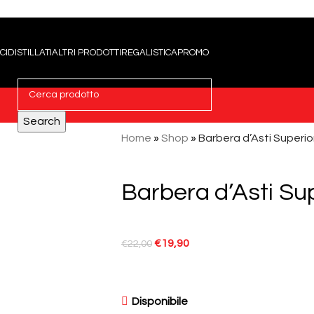
CI
DISTILLATI
ALTRI PRODOTTI
REGALISTICA
PROMO
Search
Home
»
Shop
»
Barbera d’Asti Superi
Barbera d’Asti Su
€
19,90
€
22,00
Disponibile