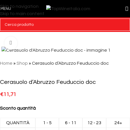
Skip to navigation
MENU
Skip to main content
Click to enlarge
Home
»
Shop
»
Cerasuolo d’Abruzzo Feuduccio doc
Cerasuolo d’Abruzzo Feuduccio doc
€
11,71
Sconto quantità
QUANTITÀ
1 - 5
6 - 11
12 - 23
24+