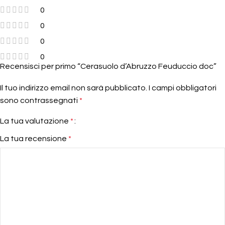
0
0
0
0
Recensisci per primo “Cerasuolo d’Abruzzo Feuduccio doc”
Il tuo indirizzo email non sarà pubblicato.
I campi obbligatori
sono contrassegnati
*
La tua valutazione
*
La tua recensione
*