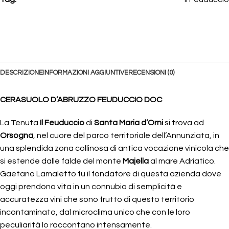
DESCRIZIONE
INFORMAZIONI AGGIUNTIVE
RECENSIONI (0)
CERASUOLO D’ABRUZZO FEUDUCCIO DOC
La Tenuta
Il Feuduccio
di
Santa Maria d’Orni
si trova ad
Orsogna
, nel cuore del parco territoriale dell’Annunziata, in
una splendida zona collinosa di antica vocazione vinicola che
si estende dalle falde del monte
Majella
al mare Adriatico.
Gaetano Lamaletto fu il fondatore di questa azienda dove
oggi prendono vita in un connubio di semplicità e
accuratezza vini che sono frutto di questo territorio
incontaminato, dal microclima unico che con le loro
peculiarità lo raccontano intensamente.