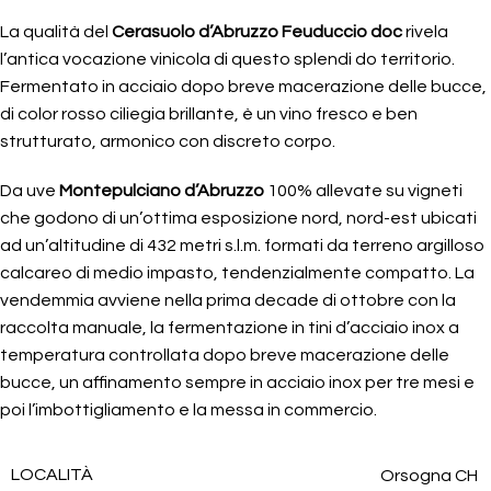
La qualità del
Cerasuolo d’Abruzzo Feuduccio doc
rivela
l’antica vocazione vinicola di questo splendi do territorio.
Fermentato in acciaio dopo breve macerazione delle bucce,
di color rosso ciliegia brillante, è un vino fresco e ben
strutturato, armonico con discreto corpo.
Da uve
Montepulciano d’Abruzzo
100% allevate su vigneti
che godono di un’ottima esposizione nord, nord-est ubicati
ad un’altitudine di 432 metri s.l.m. formati da terreno argilloso
calcareo di medio impasto, tendenzialmente compatto. La
vendemmia avviene nella prima decade di ottobre con la
raccolta manuale, la fermentazione in tini d’acciaio inox a
temperatura controllata dopo breve macerazione delle
bucce, un affinamento sempre in acciaio inox per tre mesi e
poi l’imbottigliamento e la messa in commercio.
LOCALITÀ
Orsogna CH