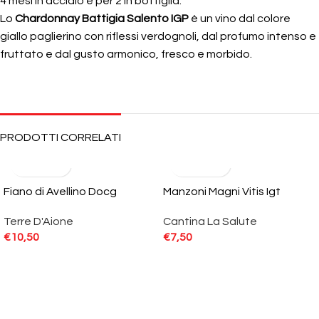
4 mesi in acciaio e per 2 in bottiglia.
Lo
Chardonnay Battigia Salento IGP
è un vino dal colore
giallo paglierino con riflessi verdognoli, dal profumo intenso e
fruttato e dal gusto armonico, fresco e morbido.
PRODOTTI CORRELATI
Fiano di Avellino Docg
Manzoni Magni Vitis Igt
Terre D'Aione
Cantina La Salute
€
10,50
€
7,50