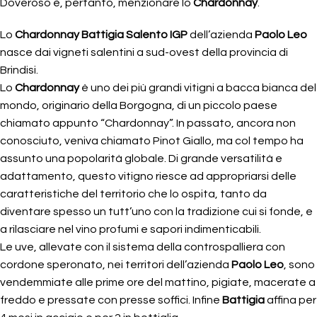
Doveroso è, pertanto, menzionare lo
Chardonnay
.
Lo
Chardonnay Battigia Salento IGP
dell’azienda
Paolo Leo
nasce dai vigneti salentini a sud-ovest della provincia di
Brindisi.
Lo
Chardonnay
è uno dei più grandi vitigni a bacca bianca del
mondo, originario della Borgogna, di un piccolo paese
chiamato appunto “Chardonnay”. In passato, ancora non
conosciuto, veniva chiamato Pinot Giallo, ma col tempo ha
assunto una popolarità globale. Di grande versatilità e
adattamento, questo vitigno riesce ad appropriarsi delle
caratteristiche del territorio che lo ospita, tanto da
diventare spesso un tutt’uno con la tradizione cui si fonde, e
a rilasciare nel vino profumi e sapori indimenticabili.
Le uve, allevate con il sistema della controspalliera con
cordone speronato, nei territori dell’azienda
Paolo Leo
, sono
vendemmiate alle prime ore del mattino, pigiate, macerate a
freddo e pressate con presse soffici. Infine
Battigia
affina per