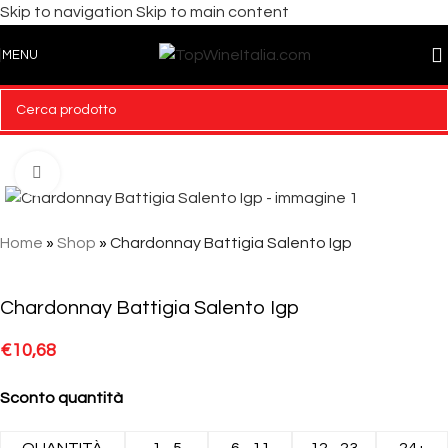
Skip to navigation
Skip to main content
MENU
Click to enlarge
Home
»
Shop
»
Chardonnay Battigia Salento Igp
Chardonnay Battigia Salento Igp
€
10,68
Sconto quantità
QUANTITÀ
1 - 5
6 - 11
12 - 23
24+