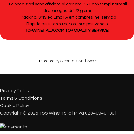
-Le spedizioni sono affidate al corriere BRT con tempi normali
di consegna di 1/2 giorni
-Tracking, SMS ed Email Alert compresi nel servizio
-Rapida assistenza per ordini e postvendita
TOPWINEITALIA.COM TOP QUALITY SERVICE!
Protected by
CleanTalk Anti-Spam
Privacy Policy
Terms & Conditions
Cookie Policy
Copyright © 2025 Top Wine Italia | P.iva 02840940130 |