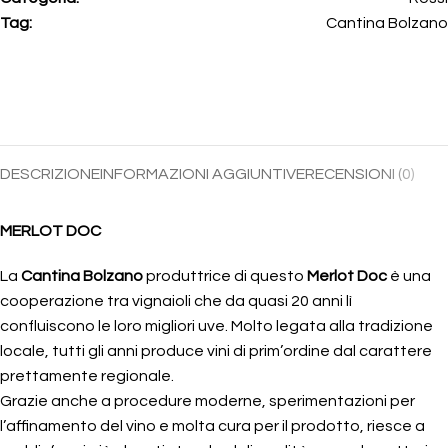
Tag:
Cantina Bolzano
DESCRIZIONE
INFORMAZIONI AGGIUNTIVE
RECENSIONI (0)
MERLOT DOC
La
Cantina Bolzano
produttrice di questo
Merlot Doc
è una
cooperazione tra vignaioli che da quasi 20 anni lì
confluiscono le loro migliori uve. Molto legata alla tradizione
locale, tutti gli anni produce vini di prim’ordine dal carattere
prettamente regionale.
Grazie anche a procedure moderne, sperimentazioni per
l’affinamento del vino e molta cura per il prodotto, riesce a