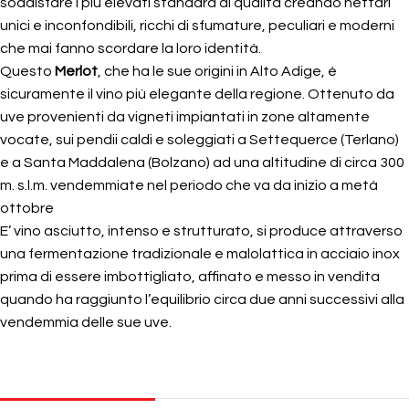
soddisfare i più elevati standard di qualità creando nettari
unici e inconfondibili, ricchi di sfumature, peculiari e moderni
che mai fanno scordare la loro identità.
Questo
Merlot
, che ha le sue origini in Alto Adige, è
sicuramente il vino più elegante della regione. Ottenuto da
uve provenienti da vigneti impiantati in zone altamente
vocate, sui pendii caldi e soleggiati a Settequerce (Terlano)
e a Santa Maddalena (Bolzano) ad una altitudine di circa 300
m. s.l.m. vendemmiate nel periodo che va da inizio a metà
ottobre
E’ vino asciutto, intenso e strutturato, si produce attraverso
una fermentazione tradizionale e malolattica in acciaio inox
prima di essere imbottigliato, affinato e messo in vendita
quando ha raggiunto l’equilibrio circa due anni successivi alla
vendemmia delle sue uve.