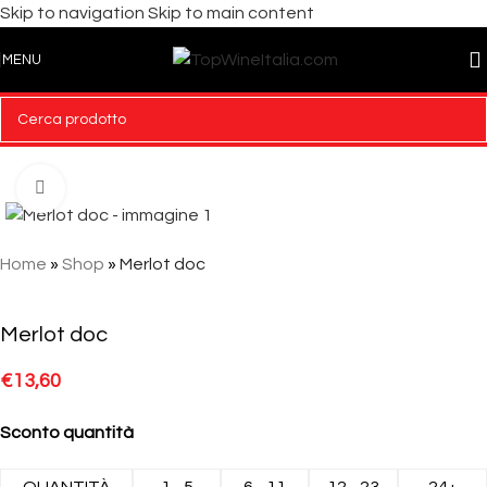
Skip to navigation
Skip to main content
MENU
Click to enlarge
Home
»
Shop
»
Merlot doc
Merlot doc
€
13,60
Sconto quantità
QUANTITÀ
1 - 5
6 - 11
12 - 23
24+