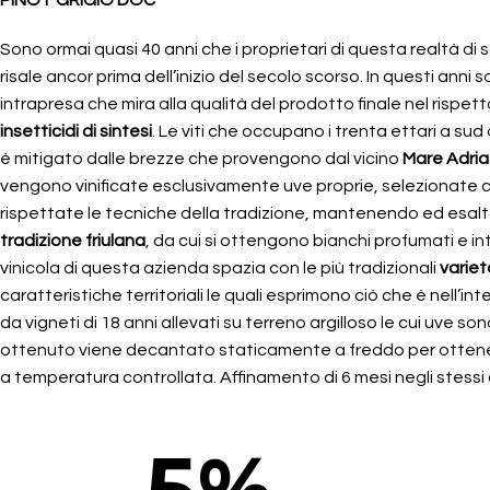
PINOT GRIGIO DOC
Sono ormai quasi 40 anni che i proprietari di questa realtà di 
risale ancor prima dell’inizio del secolo scorso. In questi anni 
intrapresa che mira alla qualità del prodotto finale nel rispe
insetticidi di sintesi
. Le viti che occupano i trenta ettari a sud 
è mitigato dalle brezze che provengono dal vicino
Mare Adria
vengono vinificate esclusivamente uve proprie, selezionate c
rispettate le tecniche della tradizione, mantenendo ed esaltando
tradizione friulana
, da cui si ottengono bianchi profumati e int
vinicola di questa azienda spazia con le più tradizionali
variet
caratteristiche territoriali le quali esprimono ciò che è nell’int
da vigneti di 18 anni allevati su terreno argilloso le cui uv
ottenuto viene decantato staticamente a freddo per ottener
a temperatura controllata. Affinamento di 6 mesi negli stessi 
5