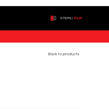
0
ITEMS
/
€
0,00
Back to products