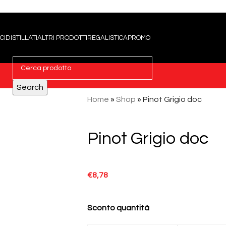
CI
DISTILLATI
ALTRI PRODOTTI
REGALISTICA
PROMO
Search
Home
»
Shop
»
Pinot Grigio doc
Pinot Grigio doc
€
8,78
Sconto quantità