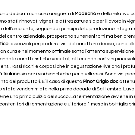
sono dedicati con cura ai vigneti di
Modeano
e della relativa 
sono stati rinnovati vigneti e attrezzature sia per il lavoro in 
tto dell’ambiente, seguendo i principi della produzione integra
del centro aziendale, prosperano su terreni forti ma ben drenati 
tico
essenziali per produrre vini dal carattere deciso, sono alleva
on cura e nel momento ottimale sotto l’attenta supervisione d
 le caratteristiche varietali, ottenendo così vini piacevoli sin
ensi, rossi ricchi e corposi che in degustazione rivelano i prof
à friulane
sia per i vini bianchi che per quelli rossi. Sono vini 
ento dei produttori. E’ il caso di questo
Pinot Grigio doc
ottenut
e sono state vendemmiate nella prima decade di Settembre. L’u
ne una prima pulizia del succo
.
La fermentazione avviene in se
contenitori di fermentazione e ulteriore 1 mese in bottiglia p