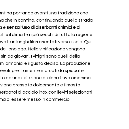
cantina portando avanti una tradizione che
vigna che in cantina, continuando quella strada
ta e
senza l’uso di diserbanti chimici e di
e il clima tra i più secchi di tutta la regione
te in lunghi filari orientati verso il sole. Qui
ell’enologo. Nella vinificazione vengono
 da giovani. I vitigni sono quelli della
umi armonici e il gusto deciso. La produzione
piacevoli, prettamente marcati da spiccate
o da una selezione di cloni di uva omonima
va viene pressata dolcemente e il mosto
rbatoi di acciaio inox con lieviti selezionati
rima di essere messo in commercio.