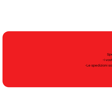
Spe
-I vos
-Le spedizioni s