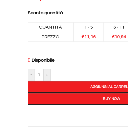
Sconto quantità
QUANTITÀ
1 - 5
6 - 11
PREZZO
€
11,16
€
10,94
Disponibile
-
+
AGGIUNGI AL CARRE
BUY NOW