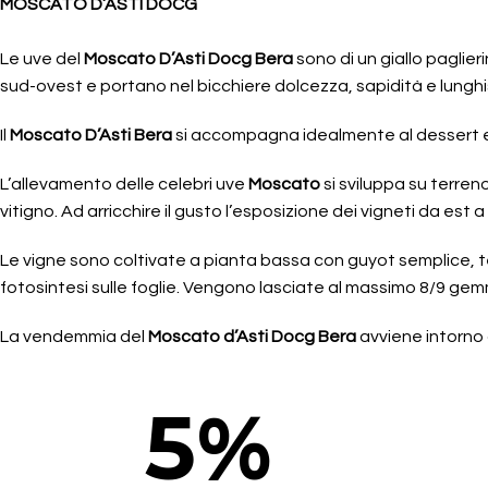
MOSCATO D’ASTI DOCG
Le uve del
Moscato D’Asti Docg
Bera
sono di un giallo paglie
sud-ovest e portano nel bicchiere dolcezza, sapidità e lunghissi
Il
Moscato D’Asti Bera
si accompagna idealmente al dessert e in
L’allevamento delle celebri uve
Moscato
si sviluppa su terren
vitigno. Ad arricchire il gusto l’esposizione dei vigneti da est 
Le vigne sono coltivate a pianta bassa con guyot semplice, tend
fotosintesi sulle foglie. Vengono lasciate al massimo 8/9 gem
La vendemmia del
Moscato d’Asti Docg Bera
avviene intorno 
5
%