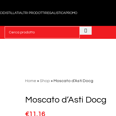
CI
DISTILLATI
ALTRI PRODOTTI
REGALISTICA
PROMO
Home
»
Shop
»
Moscato d’Asti Docg
Moscato d’Asti Docg
€
11,16