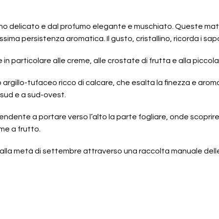
rino delicato e dal profumo elegante e muschiato. Queste matu
ma persistenza aromatica. Il gusto, cristallino, ricorda i sapor
 particolare alle creme, alle crostate di frutta e alla piccola
o argillo-tufaceo ricco di calcare, che esalta la finezza e arom
a sud e a sud-ovest.
ente a portare verso l’alto la parte fogliare, onde scoprire i 
me a frutto.
alla metà di settembre attraverso una raccolta manuale dell