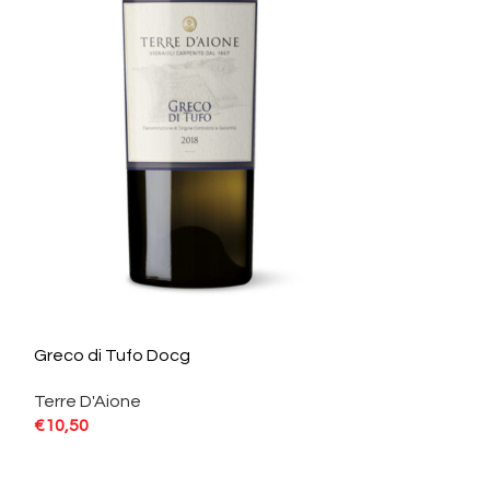
Greco di Tufo Docg
SOLD
OUT
Terre D'Aione
Grillo Lumà Igt
€
10,50
Cellaro
€
8,42