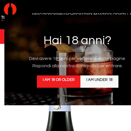
NEGOZIO
ROSSI
BIANCHI
ROSATI
SPUMANTI
DOLCI
DISTILLA
Hai 18 anni?
Devi avere 18 anni per vedere queste pagine.
Rispondi alla nostra domanda per entrare.
I AM 18 OR OLDER
I AM UNDER 18