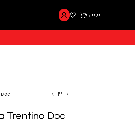
0
/
€
0,00
o Doc
va Trentino Doc