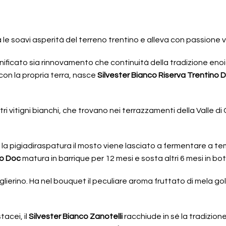
le soavi asperità del terreno trentino e alleva con passione vig
ignificato sia rinnovamento che continuità della tradizione eno
 con la propria terra, nasce
Silvester Bianco Riserva Trentino 
tri vitigni bianchi, che trovano nei terrazzamenti della Valle di 
po la pigiadiraspatura il mosto viene lasciato a fermentare a 
no Doc
matura in barrique per 12 mesi e sosta altri 6 mesi in bott
ierino. Ha nel bouquet il peculiare aroma fruttato di mela gol
tacei, il
Silvester Bianco Zanotelli
racchiude in sé la tradizione