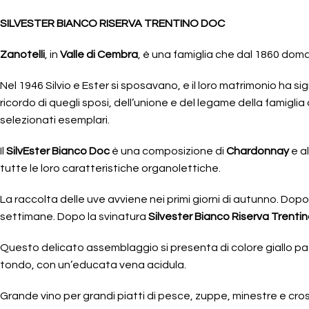
SILVESTER BIANCO RISERVA TRENTINO DOC
Zanotelli
, in
Valle di Cembra
, è una famiglia che dal 1860 doma 
Nel 1946 Silvio e Ester si sposavano, e il loro matrimonio ha s
ricordo di quegli sposi, dell’unione e del legame della famiglia
selezionati esemplari.
Il
SilvEster Bianco Doc
è una composizione di
Chardonnay
e al
tutte le loro caratteristiche organolettiche.
La raccolta delle uve avviene nei primi giorni di autunno. Do
settimane. Dopo la svinatura
Silvester Bianco Riserva Trenti
Questo delicato assemblaggio si presenta di colore giallo pagl
tondo, con un’educata vena acidula.
Grande vino per grandi piatti di pesce, zuppe, minestre e cros