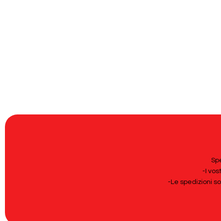
Spe
-I vos
-Le spedizioni s