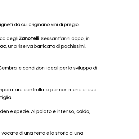
neti da cui originano vini di pregio.
ica degli
Zanotelli
. Sessant’anni dopo, in
Doc
, una riserva barricata di pochissimi,
Cembra le condizioni ideali per lo sviluppo di
temperature controllate per non meno di due
iglia.
den e spezie. Al palato è intenso, caldo,
 vocate di una terra e la storia di una