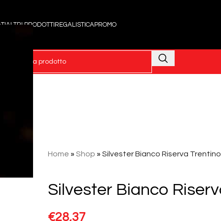
TI
ALTRI PRODOTTI
REGALISTICA
PROMO
Home
»
Shop
»
Silvester Bianco Riserva Trentin
Silvester Bianco Riser
€
28,37