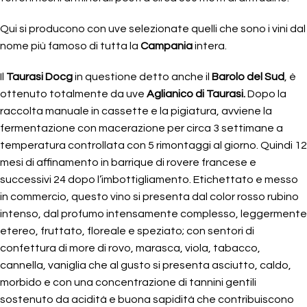
Qui si producono con uve selezionate quelli che sono i vini dal
nome più famoso di tutta la
Campania
intera.
Il
Taurasi Docg
in questione detto anche il
Barolo del Sud
, è
ottenuto totalmente da uve
Aglianico di Taurasi.
Dopo la
raccolta manuale in cassette e la pigiatura, avviene la
fermentazione con macerazione per circa 3 settimane a
temperatura controllata con 5 rimontaggi al giorno. Quindi 12
mesi di affinamento in barrique di rovere francese e
successivi 24 dopo l’imbottigliamento. Etichettato e messo
in commercio, questo vino si presenta dal color rosso rubino
intenso, dal profumo intensamente complesso, leggermente
etereo, fruttato, floreale e speziato; con sentori di
confettura di more di rovo, marasca, viola, tabacco,
cannella, vaniglia che al gusto si presenta asciutto, caldo,
morbido e con una concentrazione di tannini gentili
sostenuto da acidità e buona sapidità che contribuiscono