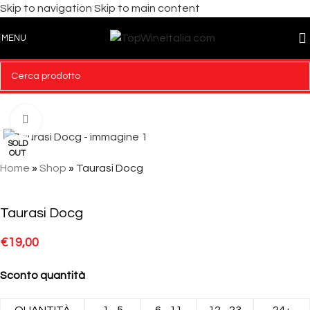
Skip to navigation
Skip to main content
MENU
Click to enlarge
SOLD
OUT
Home
»
Shop
»
Taurasi Docg
Taurasi Docg
€
19,00
Sconto quantità
QUANTITÀ
1 - 5
6 - 11
12 - 23
24+