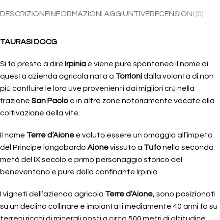
DESCRIZIONE
INFORMAZIONI AGGIUNTIVE
RECENSIONI (0)
TAURASI DOCG
Si fa presto a dire
Irpinia
e viene pure spontaneo il nome di
questa azienda agricola nata a
Torrioni
dalla volontà di non
più confluire le loro uve provenienti dai migliori crù nella
frazione
San Paolo
e in altre zone notoriamente vocate alla
coltivazione della vite.
Il nome
Terre d’Aione
è voluto essere un omaggio all’impeto
del Principe longobardo
Aione
vissuto a
Tufo
nella seconda
metà del IX secolo e primo personaggio storico del
beneventano e pure della confinante Irpinia
I vigneti dell’azienda agricola
Terre d’Aione,
sono posizionati
su un declino collinare e impiantati mediamente 40 anni fa su
terreni ricchi di minerali posti a circa 500 metri di altitudine.