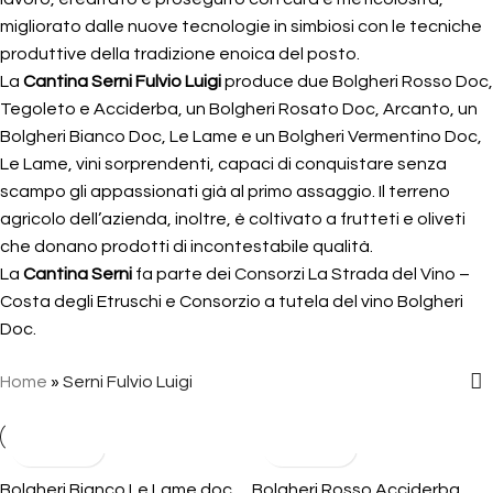
migliorato dalle nuove tecnologie in simbiosi con le tecniche
produttive della tradizione enoica del posto.
La
Cantina Serni Fulvio Luigi
produce due Bolgheri Rosso Doc,
Tegoleto e Acciderba, un Bolgheri Rosato Doc, Arcanto, un
Bolgheri Bianco Doc, Le Lame e un Bolgheri Vermentino Doc,
Le Lame, vini sorprendenti, capaci di conquistare senza
scampo gli appassionati già al primo assaggio. Il terreno
agricolo dell’azienda, inoltre, è coltivato a frutteti e oliveti
che donano prodotti di incontestabile qualità.
La
Cantina Serni
fa parte dei Consorzi La Strada del Vino –
Costa degli Etruschi e Consorzio a tutela del vino Bolgheri
Doc.
Home
»
Serni Fulvio Luigi
Bolgheri Bianco Le Lame doc
Bolgheri Rosso Acciderba