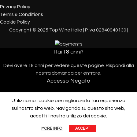
Privacy Policy
Terms & Conditions
Cookie Policy
Copyright © 2025 Top Wine Italia | P.iva 02840940130 |
Hai 18 anni?
Devi avere 18 anni per vedere queste pagine. Rispondi alla
nostra domanda per entrare.
Accesso Negato
L'accesso sarà possibile quando avrai 18 anni.
Utilizziamo i cookie per migliorare la tua esperienza
I AM 18 OR OLDER
I AM UNDER 18
sul nostro sito web. Navigando su questo sito web,
Assistenza telefonica 10:00/17:00 al
+390312287287
accetti il ​​nostro utilizzo dei cookie.
Protected by
CleanTalk Anti-Spam
MORE INFO
ACCEPT