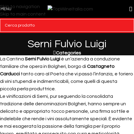
Skip to navigation
MENU
Skip to main content
Serni Fulvio Luigi
Categories
La Cantina
Serni Fulvio Luigi
è un’azienda a conduzione
familiare che opera in Bolgheri, borgo di
Castagneto
Carducci
tanto caro al Poeta che vi passò l’infanzia, e foriero
di vini stupendi e indimenticabili, come quelli di questa
piccola perla produttrice.
Le vinificazioni di Serni, pur seguendo la consolidata
tradizione delle denominazioni Bolgheri, hanno sempre un
delicato e appropriato tocco personale, una firma sottile e
indelebile che rende i vini assolutamente speciali. È evidente
e mai esagerata la passione della famiglia per il proprio
lavoro, ereditato e proseguito con cura e meticolosità,