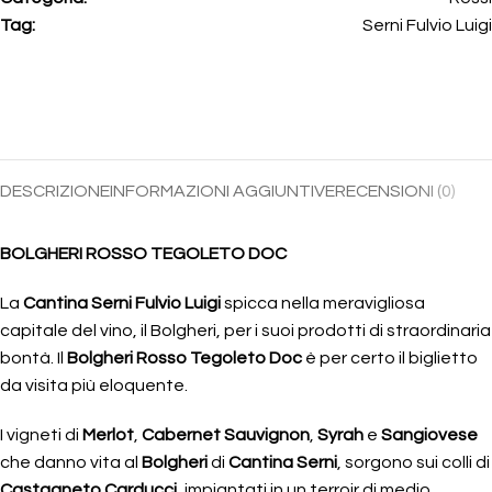
Tag:
Serni Fulvio Luigi
DESCRIZIONE
INFORMAZIONI AGGIUNTIVE
RECENSIONI (0)
BOLGHERI ROSSO TEGOLETO DOC
La
Cantina Serni Fulvio Luigi
spicca nella meravigliosa
capitale del vino, il Bolgheri, per i suoi prodotti di straordinaria
bontà. Il
Bolgheri Rosso Tegoleto Doc
è per certo il biglietto
da visita più eloquente.
I vigneti di
Merlot
,
Cabernet Sauvignon
,
Syrah
e
Sangiovese
che danno vita al
Bolgheri
di
Cantina Serni
, sorgono sui colli di
Castagneto Carducci
, impiantati in un terroir di medio