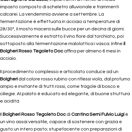
impasto composto di scheletro alluvionale e frammenti
calcarei. La vendemmia avviene a settembre. La
fermentazione è effettuata in acciaio a temperature di
28/30°, il mosto macera sulle bucce per un decina di giorni.
Successivamente è estratto il vino fiore dal torchiato, poi
sottoposto alla fermentazione malolattica i vasca. Infine
il
Bolgheri Rosso Tegoleto Doc
affina per almeno 6 mesi in
acciaio.
Il procedimento complesso e articolato conduce ad un
Bolgheri
dal colore rosso rubino con riflessi viola, dal profumo
ampio e invitante di frutti rossi, come fragole di bosco e
ciliegie. Al palato è educato ed elegante, di buone struttura
e acidità.
Il
Bolgheri Rosso Tegoleto Doc
di
Cantina Serni Fulvio Luigi
è
un vino assai versatile, capace di sostenere con grazia e
gusto un intero pasto; stupefacente con preparazioni di