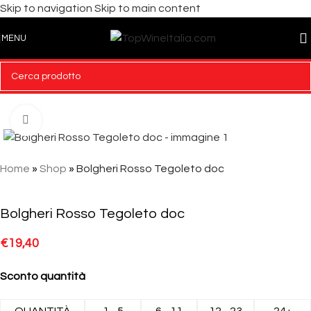
Skip to navigation
Skip to main content
MENU
Click to enlarge
Home
»
Shop
»
Bolgheri Rosso Tegoleto doc
Bolgheri Rosso Tegoleto doc
€
19,40
Sconto quantità
QUANTITÀ
1 - 5
6 - 11
12 - 23
24+