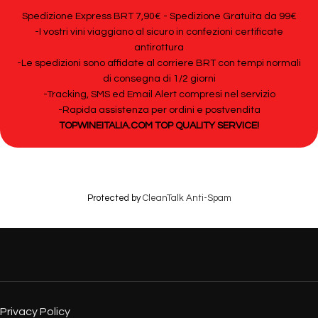
Spedizione Express BRT 7,90€ - Spedizione Gratuita da 99€
-I vostri vini viaggiano al sicuro in confezioni certificate
antirottura
-Le spedizioni sono affidate al corriere BRT con tempi normali
di consegna di 1/2 giorni
-Tracking, SMS ed Email Alert compresi nel servizio
-Rapida assistenza per ordini e postvendita
TOPWINEITALIA.COM TOP QUALITY SERVICE!
Protected by
CleanTalk Anti-Spam
Privacy Policy