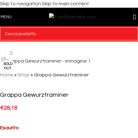
Skip to navigation
Skip to main content
MENU
Click to enlarge
SOLD
OUT
Home
»
Shop
»
Grappa Gewurztraminer
Grappa Gewurztraminer
€
28,18
Esaurito