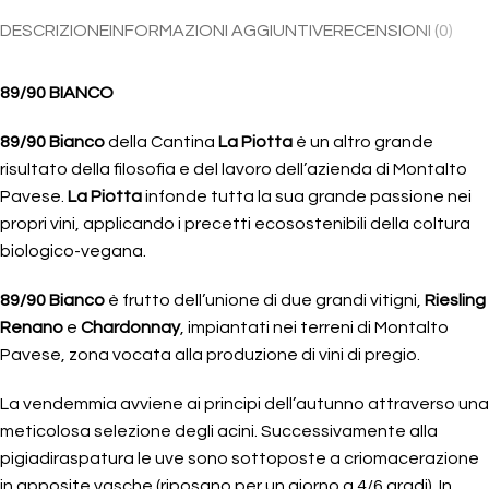
DESCRIZIONE
INFORMAZIONI AGGIUNTIVE
RECENSIONI (0)
89/90 BIANCO
89/90 Bianco
della Cantina
La Piotta
è un altro grande
risultato della filosofia e del lavoro dell’azienda di Montalto
Pavese.
La Piotta
infonde tutta la sua grande passione nei
propri vini, applicando i precetti ecosostenibili della coltura
biologico-vegana.
89/90 Bianco
è frutto dell’unione di due grandi vitigni,
Riesling
Renano
e
Chardonnay
, impiantati nei terreni di Montalto
Pavese, zona vocata alla produzione di vini di pregio.
La vendemmia avviene ai principi dell’autunno attraverso una
meticolosa selezione degli acini. Successivamente alla
pigiadiraspatura le uve sono sottoposte a criomacerazione
in apposite vasche (riposano per un giorno a 4/6 gradi). In