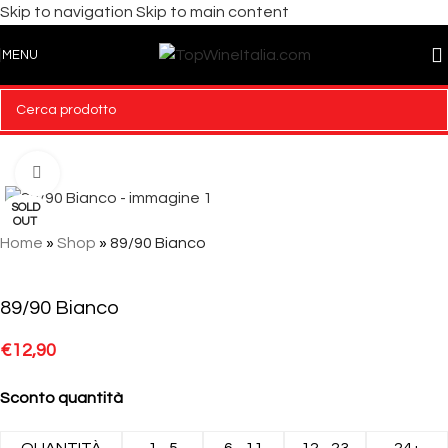
Skip to navigation
Skip to main content
MENU
Click to enlarge
SOLD
OUT
Home
»
Shop
»
89/90 Bianco
89/90 Bianco
€
12,90
Sconto quantità
QUANTITÀ
1 - 5
6 - 11
12 - 23
24+