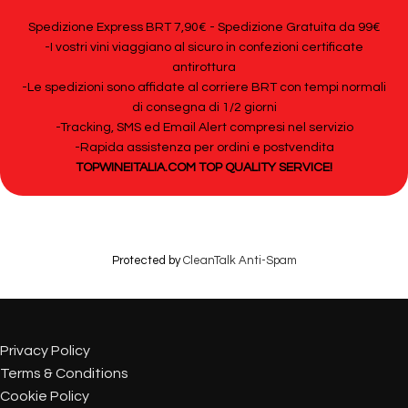
Spedizione Express BRT 7,90€ - Spedizione Gratuita da 99€
-I vostri vini viaggiano al sicuro in confezioni certificate
antirottura
-Le spedizioni sono affidate al corriere BRT con tempi normali
di consegna di 1/2 giorni
-Tracking, SMS ed Email Alert compresi nel servizio
-Rapida assistenza per ordini e postvendita
TOPWINEITALIA.COM TOP QUALITY SERVICE!
Protected by
CleanTalk Anti-Spam
Privacy Policy
Terms & Conditions
Cookie Policy