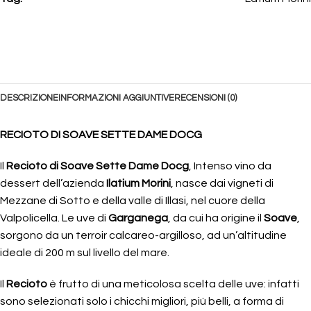
DESCRIZIONE
INFORMAZIONI AGGIUNTIVE
RECENSIONI (0)
RECIOTO DI SOAVE SETTE DAME DOCG
Il
Recioto di Soave Sette Dame Docg
, Intenso vino da
dessert dell’azienda
Ilatium Morini
, nasce dai vigneti di
Mezzane di Sotto e della valle di Illasi, nel cuore della
Valpolicella. Le uve di
Garganega
, da cui ha origine il
Soave
,
sorgono da un terroir calcareo-argilloso, ad un’altitudine
ideale di 200 m sul livello del mare.
Il
Recioto
è frutto di una meticolosa scelta delle uve: infatti
sono selezionati solo i chicchi migliori, più belli, a forma di