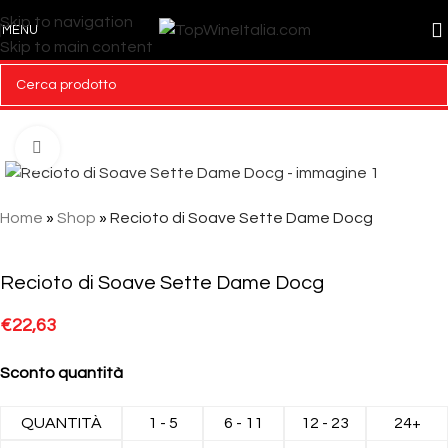
Skip to navigation
MENU
Skip to main content
Click to enlarge
Home
»
Shop
»
Recioto di Soave Sette Dame Docg
Recioto di Soave Sette Dame Docg
€
22,63
Sconto quantità
QUANTITÀ
1 - 5
6 - 11
12 - 23
24+