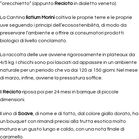
“orecchietto” (appunto
Recioto
in dialetto veneto).
La Cantina
Ilatium Morini
coltiva le proprie terre e le proprie
uve seguendo i principi dell’ecosostenibilità, di modo da
preservare l’ambiente e offrire ai consumatori prodotti
biologici di livello conclamato.
La raccolta delle uve avviene rigorosamente in plateaux da
4/5 kg. I chicchi sono poi lasciati ad appassire in un ambiente
naturale per un periodo che va dai 120 ai 150 giorni. Nel mese
di marzo, infine, avviene la pressatura soffice.
Il
Recioto
riposa poi per 24 mesi in barrique di piccole
dimensioni.
Il vino di
Soave
, di nome e di fatto, dal colore giallo dorato, ha
un bouquet con rimandi precisi alla frutta esotica molto
matura e un gusto lungo e caldo, con una nota finale di
caramello.