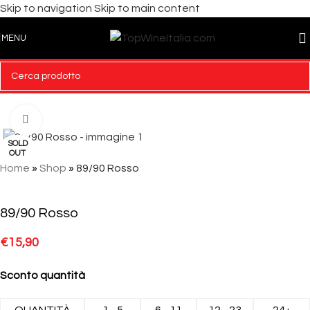
Skip to navigation
Skip to main content
MENU
Click to enlarge
SOLD
OUT
Home
»
Shop
»
89/90 Rosso
89/90 Rosso
€
15,90
Sconto quantità
QUANTITÀ
1 - 5
6 - 11
12 - 23
24+