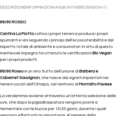
DESCRIZIONE
INFORMAZIONI AGGIUNTIVE
RECENSIONI (0)
89/90 ROSSO
Cantina La Piotta
coltiva i propri terreni e produce i propri
spumanti e vini seguendo i principi dell’ecosostenibilità e del
rispetto totale di ambiente e consumatori. In virtù di questo
meritevole impegno ha ottenuto le certificazioni
Bio Vegan
per i propri prodotti.
89/90 Rosso
è un vino frutto dell’unione di
Barbera e
Cabernet Sauvignon
, che nasce dai vigneti impiantati nei
terreni vocati dell’Oltrepò, nel territorio di
Montalto Pavese
.
La vendemmia avviene attraverso un’attenta selezione delle
uve, che dopo la pigiadiraspatura vengono poste a
fermentare con le bucce per 15/20 giorni, durante i quali
vengono effettuati più rimontaggi. Al termine della