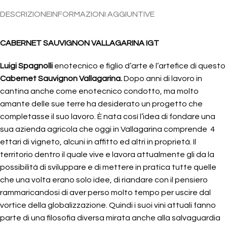
DESCRIZIONE
INFORMAZIONI AGGIUNTIVE
CABERNET SAUVIGNON VALLAGARINA IGT
Luigi Spagnolli
enotecnico e figlio d’arte è l’artefice di questo
Cabernet Sauvignon Vallagarina.
Dopo anni di lavoro in
cantina anche come enotecnico condotto, ma molto
amante delle sue terre ha desiderato un progetto che
completasse il suo lavoro. È nata così l’idea di fondare una
sua azienda agricola che oggi in Vallagarina comprende 4
ettari di vigneto, alcuni in affitto ed altri in proprietà. Il
territorio dentro il quale vive e lavora attualmente gli da la
possibilità di sviluppare e di mettere in pratica tutte quelle
che una volta erano solo idee, di riandare con il pensiero
rammaricandosi di aver perso molto tempo per uscire dal
vortice della globalizzazione. Quindi i suoi vini attuali fanno
parte di una filosofia diversa mirata anche alla salvaguardia