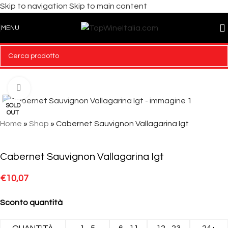
Skip to navigation
Skip to main content
MENU
Click to enlarge
SOLD
OUT
Home
»
Shop
»
Cabernet Sauvignon Vallagarina Igt
Cabernet Sauvignon Vallagarina Igt
€
10,07
Sconto quantità
QUANTITÀ
1 - 5
6 - 11
12 - 23
24+