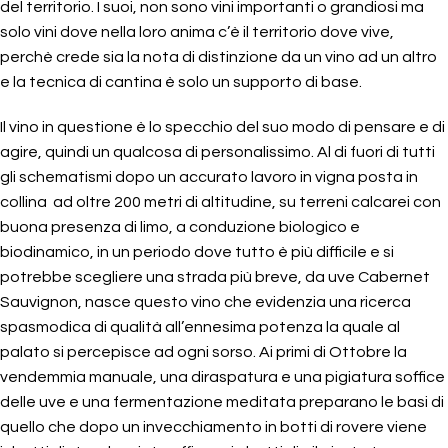
del territorio. I suoi, non sono vini importanti o grandiosi ma
solo vini dove nella loro anima c’è il territorio dove vive,
perchè crede sia la nota di distinzione da un vino ad un altro
e la tecnica di cantina è solo un supporto di base.
Il vino in questione è lo specchio del suo modo di pensare e di
agire, quindi un qualcosa di personalissimo. Al di fuori di tutti
gli schematismi dopo un accurato lavoro in vigna posta in
collina ad oltre 200 metri di altitudine, su terreni calcarei con
buona presenza di limo, a conduzione biologico e
biodinamico, in un periodo dove tutto è più difficile e si
potrebbe scegliere una strada più breve, da uve Cabernet
Sauvignon, nasce questo vino che evidenzia una ricerca
spasmodica di qualità all’ennesima potenza la quale al
palato si percepisce ad ogni sorso. Ai primi di Ottobre la
vendemmia manuale, una diraspatura e una pigiatura soffice
delle uve e una fermentazione meditata preparano le basi di
quello che dopo un invecchiamento in botti di rovere viene