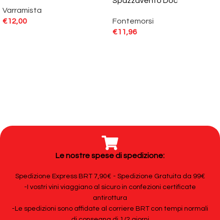
Spazzavento Doc
Varramista
€
12,00
Fontemorsi
€
11,96
Le nostre spese di spedizione:
Spedizione Express BRT 7,90€ - Spedizione Gratuita da 99€
-I vostri vini viaggiano al sicuro in confezioni certificate
antirottura
-Le spedizioni sono affidate al corriere BRT con tempi normali
di consegna di 1/2 giorni