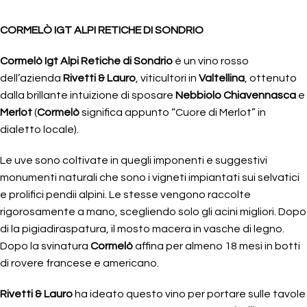
CORMELÒ IGT ALPI RETICHE DI SONDRIO
Cormelò Igt Alpi Retiche di Sondrio
è un vino rosso
dell’azienda
Rivetti & Lauro
, viticultori in
Valtellina
, ottenuto
dalla brillante intuizione di sposare
Nebbiolo Chiavennasca
e
Merlot
(
Cormelò
significa appunto “Cuore di Merlot” in
dialetto locale).
Le uve sono coltivate in quegli imponenti e suggestivi
monumenti naturali che sono i vigneti impiantati sui selvatici
e prolifici pendii alpini. Le stesse vengono raccolte
rigorosamente a mano, scegliendo solo gli acini migliori. Dopo
di la pigiadiraspatura, il mosto macera in vasche di legno.
Dopo la svinatura
Cormelò
affina per almeno 18 mesi in botti
di rovere francese e americano.
Rivetti & Lauro
ha ideato questo vino per portare sulle tavole