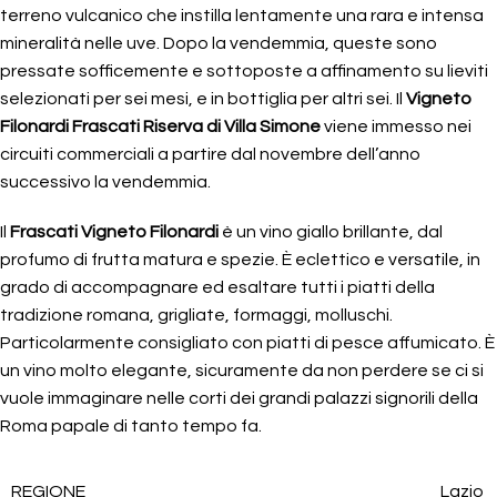
terreno vulcanico che instilla lentamente una rara e intensa
mineralità nelle uve. Dopo la vendemmia, queste sono
pressate sofficemente e sottoposte a affinamento su lieviti
selezionati per sei mesi, e in bottiglia per altri sei. Il
Vigneto
Filonardi Frascati Riserva di Villa Simone
viene immesso nei
circuiti commerciali a partire dal novembre dell’anno
successivo la vendemmia.
Il
Frascati Vigneto Filonardi
è un vino giallo brillante, dal
profumo di frutta matura e spezie. È eclettico e versatile, in
grado di accompagnare ed esaltare tutti i piatti della
tradizione romana, grigliate, formaggi, molluschi.
Particolarmente consigliato con piatti di pesce affumicato. È
un vino molto elegante, sicuramente da non perdere se ci si
vuole immaginare nelle corti dei grandi palazzi signorili della
Roma papale di tanto tempo fa.
REGIONE
Lazio