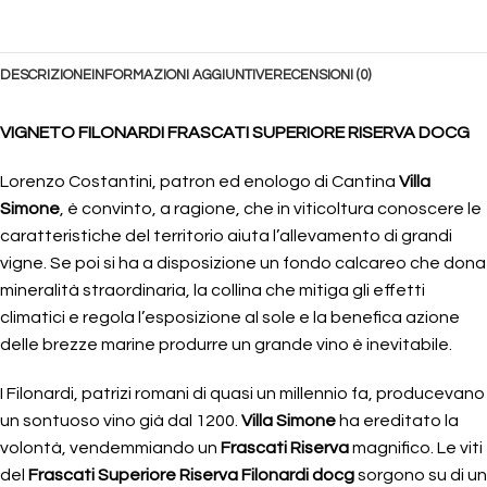
DESCRIZIONE
INFORMAZIONI AGGIUNTIVE
RECENSIONI (0)
VIGNETO FILONARDI FRASCATI SUPERIORE RISERVA DOCG
Lorenzo Costantini, patron ed enologo di Cantina
Villa
Simone
, è convinto, a ragione, che in viticoltura conoscere le
caratteristiche del territorio aiuta l’allevamento di grandi
vigne. Se poi si ha a disposizione un fondo calcareo che dona
mineralità straordinaria, la collina che mitiga gli effetti
climatici e regola l’esposizione al sole e la benefica azione
delle brezze marine produrre un grande vino è inevitabile.
I Filonardi, patrizi romani di quasi un millennio fa, producevano
un sontuoso vino già dal 1200.
Villa Simone
ha ereditato la
volontà, vendemmiando un
Frascati Riserva
magnifico. Le viti
del
Frascati Superiore Riserva Filonardi docg
sorgono su di un