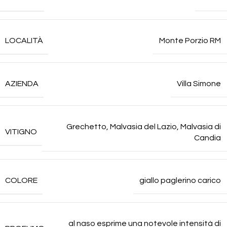
LOCALITÀ
Monte Porzio RM
AZIENDA
Villa Simone
Grechetto
,
Malvasia del Lazio
,
Malvasia di
VITIGNO
Candia
COLORE
giallo paglerino carico
al naso esprime una notevole intensità di