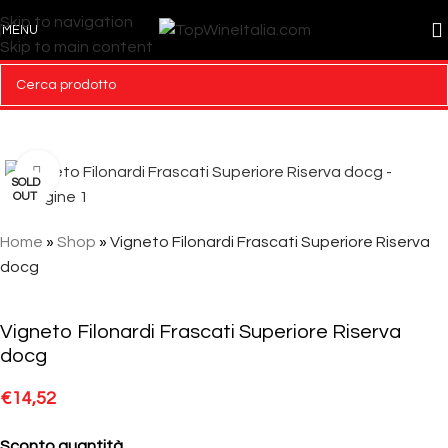
Skip to navigation
MENU
Skip to main content
Click to enlarge
SOLD
OUT
Home
»
Shop
»
Vigneto Filonardi Frascati Superiore Riserva
docg
Vigneto Filonardi Frascati Superiore Riserva
docg
€
14,52
Sconto quantità