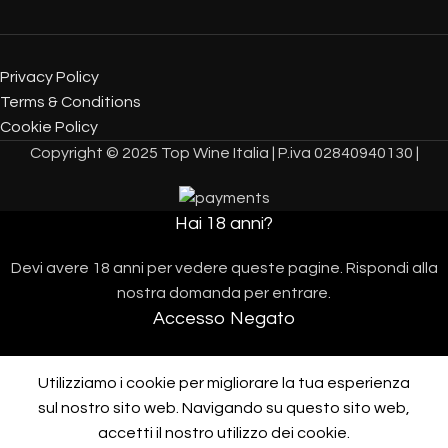
Privacy Policy
Terms & Conditions
Cookie Policy
Copyright © 2025 Top Wine Italia | P.iva 02840940130 |
Hai 18 anni?
Devi avere 18 anni per vedere queste pagine. Rispondi alla
nostra domanda per entrare.
Accesso Negato
L'accesso sarà possibile quando avrai 18 anni.
Utilizziamo i cookie per migliorare la tua esperienza
I AM 18 OR OLDER
I AM UNDER 18
sul nostro sito web. Navigando su questo sito web,
Assistenza telefonica 10:00/17:00 al
+390312287287
accetti il ​​nostro utilizzo dei cookie.