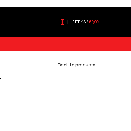
0
ITEMS
/
€
0,00
Back to products
t