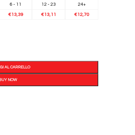
6 - 11
12 - 23
24+
€
13,39
€
13,11
€
12,70
GI AL CARRELLO
BUY NOW