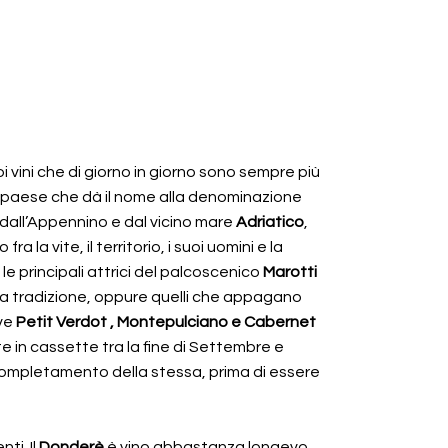
vini che di giorno in giorno sono sempre più
 paese che dà il nome alla denominazione
 dall’Appennino e dal vicino mare
Adriatico
,
la vite, il territorio, i suoi uomini e la
 le principali attrici del palcoscenico
Marotti
a tradizione, oppure quelli che appagano
ve
Petit Verdot , Montepulciano e Cabernet
 in cassette tra la fine di Settembre e
il completamento della stessa, prima di essere
ti. Il
Donderè
è vino abbastanza longevo