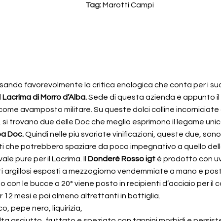
Tag:
Marotti Campi
ndo favorevolmente la critica enologica che conta per i suoi 
l
Lacrima di Morro d’Alba.
Sede di questa azienda è appunto il
come avamposto militare. Su queste dolci colline incorniciate
si trovano due delle Doc che meglio esprimono il legame unico fra 
ba Doc.
Quindi nelle più svariate vinificazioni, queste due, sono
i che potrebbero spaziare da poco impegnativo a quello dell
le pure per il Lacrima. Il
Donderè Rosso igt
è prodotto con u
ti argillosi esposti a mezzogiorno vendemmiate a mano e poste
atto con le bucce a 20° viene posto in recipienti d’acciaio per 
 12 mesi e poi almeno altrettanti in bottiglia.
, pepe nero, liquirizia,
ta asciutto, fruttato e speziato con tannini morbidi e persisten