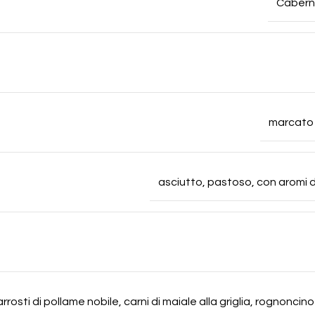
Cabern
marcato d
asciutto, pastoso, con aromi di
arrosti di pollame nobile, carni di maiale alla griglia, rognoncin