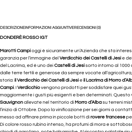
DESCRIZIONE
INFORMAZIONI AGGIUNTIVE
RECENSIONI (0)
DONDERÈ
ROSSO IGT
Marotti Campi
oggi è sicuramente un’Azienda che sta interessa
garanzia per l’immagine del
Verdicchio dei Castelli di Jesi
e de
del Lacrima, ed è uno dei
Castelli di Jesi
sorto intorno al 1000 
dalle terre fertili e generose da sempre vocate all’agricoltura, 
storia:
il Verdicchio dei Castelli di Jesi
e
il Lacrima
di Morro d’Al
Campi
. I
Verdicchio
vengono prodotti per soddisfare quei gust
maggiormente i gusti più esigenti e ben determinati. Questo va
Sauvignon
allevate nel territorio di
Morro d’Alba
su terreni mis
l’inizio di Ottobre. Dopo la vinificazione per sei giorni a cont
messo ad affinare prima in piccole botti di
rovere francese
per
Di colore rosso rubino intenso, ha profumi di mora e sottobosco
chiodi di garofano, note balsamiche. Al riscontro palatale risul