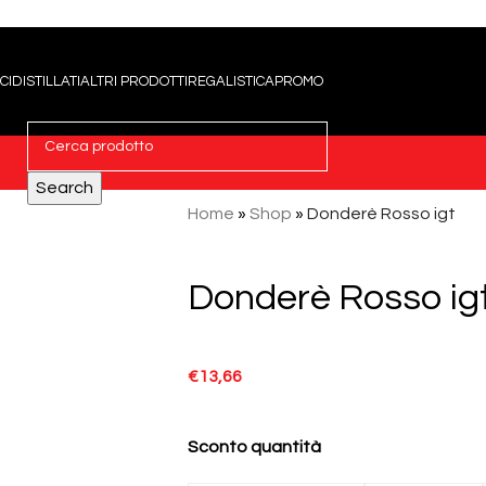
CI
DISTILLATI
ALTRI PRODOTTI
REGALISTICA
PROMO
Search
Home
»
Shop
»
Donderè Rosso igt
Donderè Rosso ig
€
13,66
Sconto quantità