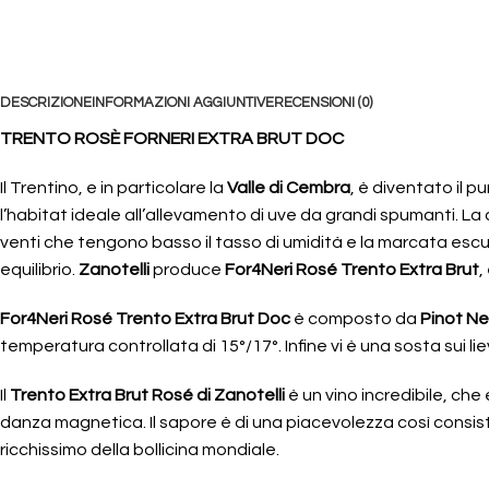
DESCRIZIONE
INFORMAZIONI AGGIUNTIVE
RECENSIONI (0)
TRENTO ROSÈ FORNERI EXTRA BRUT DOC
Il Trentino, e in particolare la
Valle di Cembra
, è diventato il 
l’habitat ideale all’allevamento di uve da grandi spumanti. La
venti che tengono basso il tasso di umidità e la marcata escur
equilibrio.
Zanotelli
produce
For4Neri Rosé Trento Extra Brut
,
For4Neri Rosé Trento Extra Brut Doc
è composto da
Pinot Ne
temperatura controllata di 15°/17°. Infine vi è una sosta sui lie
Il
Trento Extra Brut Rosé di Zanotelli
è un vino incredibile, che
danza magnetica. Il sapore è di una piacevolezza così consist
ricchissimo della bollicina mondiale.