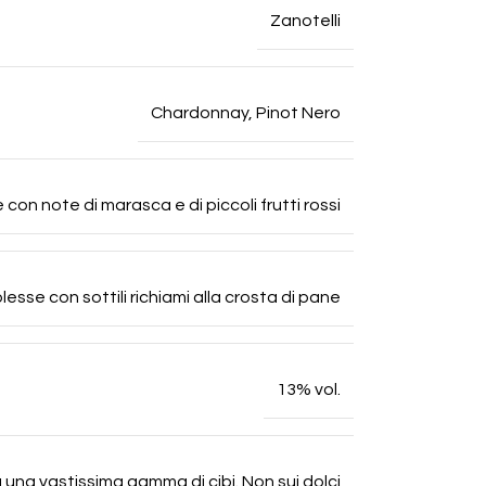
Zanotelli
Chardonnay
,
Pinot Nero
 con note di marasca e di piccoli frutti rossi
sse con sottili richiami alla crosta di pane
13% vol.
una vastissima gamma di cibi. Non sui dolci