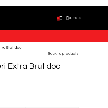
0
/
€
0,00
tra Brut doc
Back to products
ri Extra Brut doc