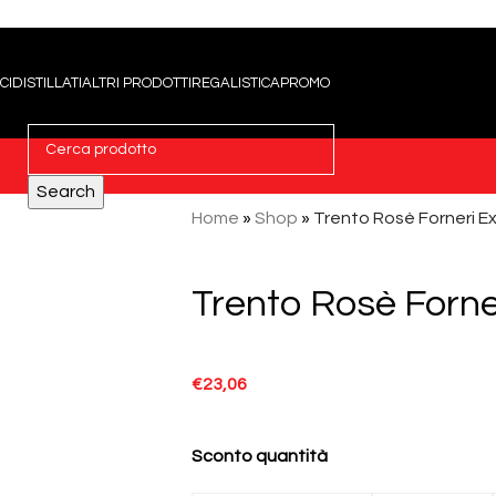
CI
DISTILLATI
ALTRI PRODOTTI
REGALISTICA
PROMO
Search
Home
»
Shop
»
Trento Rosè Forneri Ex
Trento Rosè Forne
€
23,06
Sconto quantità