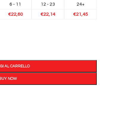
6 - 11
12 - 23
24+
€
22,60
€
22,14
€
21,45
GI AL CARRELLO
BUY NOW