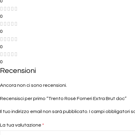
0
0
0
0
0
Recensioni
Ancora non ci sono recensioni.
Recensisci per primo “Trento Rosè Forneri Extra Brut doc”
Il tuo indirizzo email non sarà pubblicato.
I campi obbligatori 
La tua valutazione
*