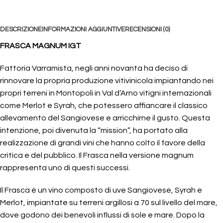
DESCRIZIONE
INFORMAZIONI AGGIUNTIVE
RECENSIONI (0)
FRASCA MAGNUM
IGT
Fattoria Varramista, negli anni novanta ha deciso di
rinnovare la propria produzione vitivinicola impiantando nei
propri terreni in Montopoli in Val d’Arno vitigni internazionali
come Merlot e Syrah, che potessero affiancare il classico
allevamento del Sangiovese e arricchirne il gusto. Questa
intenzione, poi divenuta la “mission”, ha portato alla
realizzazione di grandi vini che hanno colto il favore della
critica e del pubblico. Il Frasca nella versione magnum
rappresenta uno di questi successi.
Il Frasca è un vino composto di uve Sangiovese, Syrah e
Merlot, impiantate su terreni argillosi a 70 sul livello del mare,
dove godono dei benevoli influssi di sole e mare. Dopo la