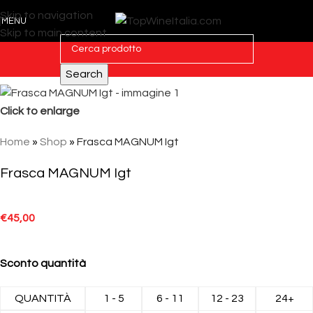
Skip to navigation
MENU
Skip to main content
Search
Click to enlarge
Home
»
Shop
»
Frasca MAGNUM Igt
Frasca MAGNUM Igt
€
45,00
Sconto quantità
QUANTITÀ
1 - 5
6 - 11
12 - 23
24+