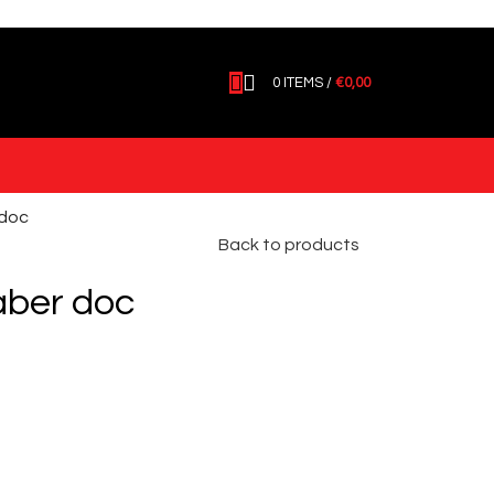
0
ITEMS
/
€
0,00
 doc
Back to products
aber doc