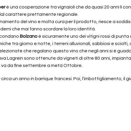
ber
è una cooperazione tra vignaioli che da quasi 20 anni lì conf
ne dal carattere prettamente regionale.
amento del vino e molta cura per il prodotto, riesce a soddisf
moderni che mai fanno scordare la loro identità.
circondano
Bolzano
è sicuramente uno dei vitigni rossi di punta
miche tra giorno e notte, i terreni alluvionali, sabbiosi e sciol
selezionate che regalano questo vino che negli anni si è guad
 Lagrein sono ottenute da vigneti di oltre 80 anni, impiantati 
he va da fine settembre a metà Ottobre.
irca un anno in barrique francesi. Poi, l’imbottigliamento, il gi