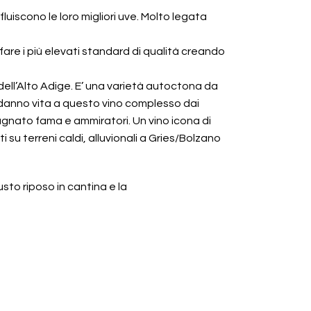
luiscono le loro migliori uve. Molto legata
are i più elevati standard di qualità creando
 dell’Alto Adige. E’ una varietà autoctona da
ti, danno vita a questo vino complesso dai
agnato fama e ammiratori. Un vino icona di
su terreni caldi, alluvionali a Gries/Bolzano
usto riposo in cantina e la