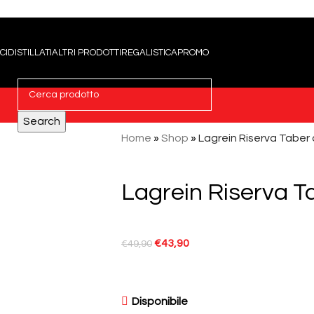
CI
DISTILLATI
ALTRI PRODOTTI
REGALISTICA
PROMO
Search
Home
»
Shop
»
Lagrein Riserva Taber
Lagrein Riserva T
€
43,90
€
49,90
Disponibile