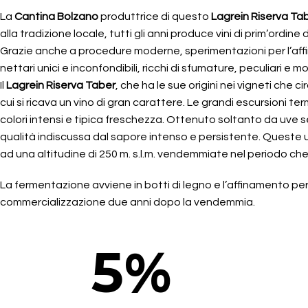
La
Cantina Bolzano
produttrice di questo
Lagrein Riserva Ta
alla tradizione locale, tutti gli anni produce vini di prim’ordi
Grazie anche a procedure moderne, sperimentazioni per l’affin
nettari unici e inconfondibili, ricchi di sfumature, peculiari e 
Il
Lagrein Riserva Taber
, che ha le sue origini nei vigneti che 
cui si ricava un vino di gran carattere. Le grandi escursioni ter
colori intensi e tipica freschezza. Ottenuto soltanto da uve 
qualità indiscussa dal sapore intenso e persistente. Queste uva
ad una altitudine di 250 m. s.l.m. vendemmiate nel periodo c
La fermentazione avviene in botti di legno e l’affinamento per c
commercializzazione due anni dopo la vendemmia.
5
%