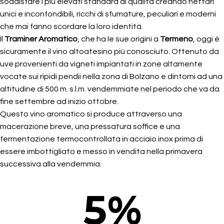
soddisfare i più elevati standard di qualità creando nettari
unici e inconfondibili, ricchi di sfumature, peculiari e moderni
che mai fanno scordare la loro identità.
Il
Traminer Aromatico
, che ha le sue origini a
Termeno
, oggi è
sicuramente il vino altoatesino più conosciuto. Ottenuto da
uve provenienti da vigneti impiantati in zone altamente
vocate sui ripidi pendii nella zona di Bolzano e dintorni ad una
altitudine di 500 m. s.l.m. vendemmiate nel periodo che va da
fine settembre ad inizio ottobre.
Questo vino aromatico si produce attraverso una
macerazione breve, una pressatura soffice e una
fermentazione termocontrollata in acciaio inox prima di
essere imbottigliato e messo in vendita nella primavera
successiva alla vendemmia.
5
%