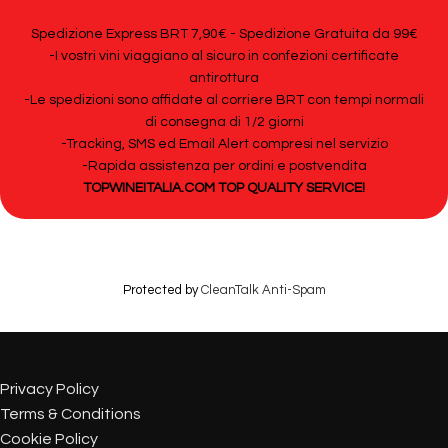
Spedizione Express BRT 7,90€ - Spedizione Gratuita da 99€
-I vostri vini viaggiano al sicuro in confezioni certificate
antirottura
-Le spedizioni sono affidate al corriere BRT con tempi normali
di consegna di 1/2 giorni
-Tracking, SMS ed Email Alert compresi nel servizio
-Rapida assistenza per ordini e postvendita
TOPWINEITALIA.COM TOP QUALITY SERVICE!
Protected by
CleanTalk Anti-Spam
Privacy Policy
Terms & Conditions
Cookie Policy