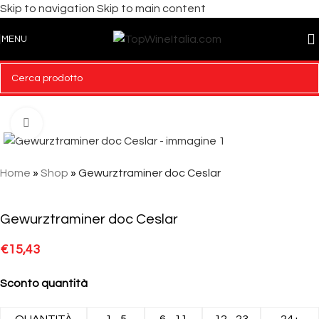
Skip to navigation
Skip to main content
MENU
Click to enlarge
Home
»
Shop
»
Gewurztraminer doc Ceslar
Gewurztraminer doc Ceslar
€
15,43
Sconto quantità
QUANTITÀ
1 - 5
6 - 11
12 - 23
24+