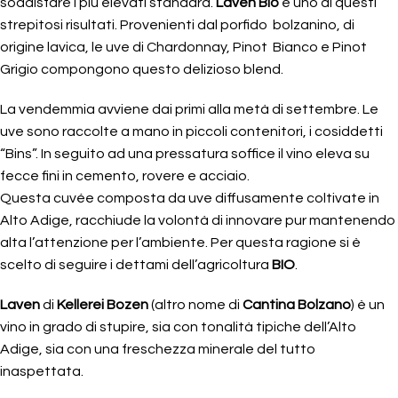
soddisfare i più elevati standard.
Laven Bio
è uno di questi
strepitosi risultati. Provenienti dal porfido bolzanino, di
origine lavica, le uve di Chardonnay, Pinot Bianco e Pinot
Grigio compongono questo delizioso blend.
La vendemmia avviene dai primi alla metà di settembre. Le
uve sono raccolte a mano in piccoli contenitori, i cosiddetti
“Bins”. In seguito ad una pressatura soffice il vino eleva su
fecce fini in cemento, rovere e acciaio.
Questa cuvée composta da uve diffusamente coltivate in
Alto Adige, racchiude la volontà di innovare pur mantenendo
alta l’attenzione per l’ambiente. Per questa ragione si è
scelto di seguire i dettami dell’agricoltura
BIO
.
Laven
di
Kellerei Bozen
(altro nome di
Cantina Bolzano
) è un
vino in grado di stupire, sia con tonalità tipiche dell’Alto
Adige, sia con una freschezza minerale del tutto
inaspettata.