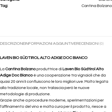
Tag:
Cantina Bolzano
DESCRIZIONE
INFORMAZIONI AGGIUNTIVE
RECENSIONI (0)
LAVEN BIO SÜDTIROL ALTO ADIGE DOC BIANCO
La
Cantina Bolzano
produttrice di
Laven Bio Südtirol Alto
Adige Doc Bianco
è una cooperazione tra vignaioli che da
quasi 20 anni lì confluiscono le loro migliori uve. Molto legata
alla tradizione locale, non tralascia però le nuove
metodologie di produzione.
Grazie anche a procedure moderne, sperimentazioni per
l’affinamento del vino e molta cura per il prodotto, riesce a