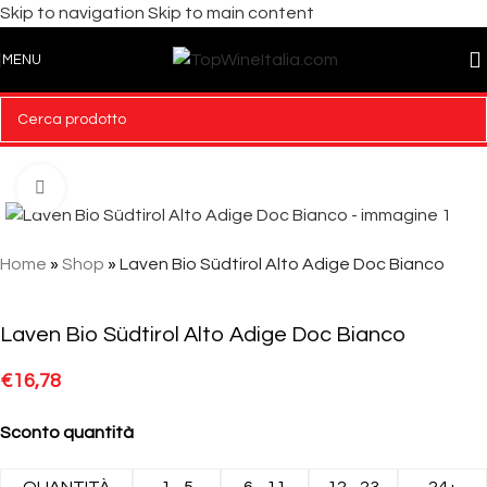
Skip to navigation
Skip to main content
MENU
Click to enlarge
Home
»
Shop
»
Laven Bio Südtirol Alto Adige Doc Bianco
Laven Bio Südtirol Alto Adige Doc Bianco
€
16,78
Sconto quantità
QUANTITÀ
1 - 5
6 - 11
12 - 23
24+