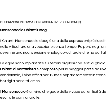
DESCRIZIONE
INFORMAZIONI AGGIUNTIVE
RECENSIONI (0)
Monsonaccio Chianti Docg
Il Chianti Monsonaccio docg è una delle espressioni più riuscit
nella viticoltura una vocazione senza tempo. Fu però negli a
avvenne una riconversione enologico-culturale che ha portato
Le vigne sono impiantate su terreni argillosi con lenti di ghiaia 
Chianti di Varramista
è composto per la maggior parte da uve 
vendemmia, il vino affina per 12 mesi separatamente: in tronco 
bottiglia per altri 2 mesi.
Il
Monsonaccio
è un vino che gode della vivace autenticità de
esalta le carni grigliate.