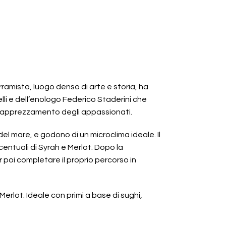
rramista, luogo denso di arte e storia, ha
li e dell’enologo Federico Staderini che
so apprezzamento degli appassionati.
o del mare, e godono di un microclima ideale. Il
ntuali di Syrah e Merlot. Dopo la
 poi completare il proprio percorso in
rlot. Ideale con primi a base di sughi,