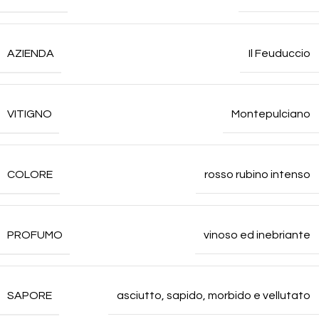
AZIENDA
Il Feuduccio
VITIGNO
Montepulciano
COLORE
rosso rubino intenso
PROFUMO
vinoso ed inebriante
SAPORE
asciutto, sapido, morbido e vellutato