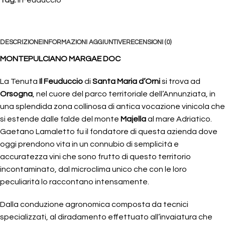
DESCRIZIONE
INFORMAZIONI AGGIUNTIVE
RECENSIONI (0)
MONTEPULCIANO MARGAE DOC
La Tenuta
Il Feuduccio
di
Santa Maria d’Orni
si trova ad
Orsogna
, nel cuore del parco territoriale dell’Annunziata, in
una splendida zona collinosa di antica vocazione vinicola che
si estende dalle falde del monte
Majella
al mare Adriatico.
Gaetano Lamaletto fu il fondatore di questa azienda dove
oggi prendono vita in un connubio di semplicità e
accuratezza vini che sono frutto di questo territorio
incontaminato, dal microclima unico che con le loro
peculiarità lo raccontano intensamente.
Dalla conduzione agronomica composta da tecnici
specializzati, al diradamento effettuato all’invaiatura che