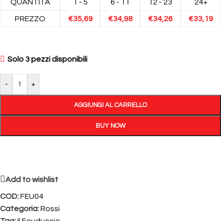
QUANTITÀ
1 - 5
6 - 11
12 - 23
24+
PREZZO
€
35,69
€
34,98
€
34,26
€
33,19
Solo 3 pezzi disponibili
-
+
AGGIUNGI AL CARRELLO
BUY NOW
Add to wishlist
COD:
FEU04
Categoria:
Rossi
Tag:
Il Feuduccio