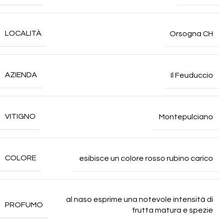
LOCALITÀ
Orsogna CH
AZIENDA
Il Feuduccio
VITIGNO
Montepulciano
COLORE
esibisce un colore rosso rubino carico
al naso esprime una notevole intensità di
PROFUMO
frutta matura e spezie