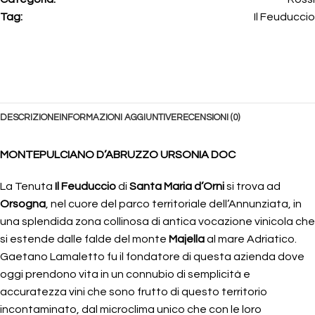
Tag:
Il Feuduccio
DESCRIZIONE
INFORMAZIONI AGGIUNTIVE
RECENSIONI (0)
MONTEPULCIANO D’ABRUZZO URSONIA DOC
La Tenuta
Il Feuduccio
di
Santa Maria d’Orni
si trova ad
Orsogna
, nel cuore del parco territoriale dell’Annunziata, in
una splendida zona collinosa di antica vocazione vinicola che
si estende dalle falde del monte
Majella
al mare Adriatico.
Gaetano Lamaletto fu il fondatore di questa azienda dove
oggi prendono vita in un connubio di semplicità e
accuratezza vini che sono frutto di questo territorio
incontaminato, dal microclima unico che con le loro