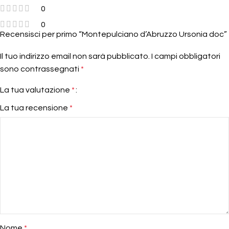
0
0
Recensisci per primo “Montepulciano d’Abruzzo Ursonia doc”
Il tuo indirizzo email non sarà pubblicato.
I campi obbligatori
sono contrassegnati
*
La tua valutazione
*
La tua recensione
*
Nome
*