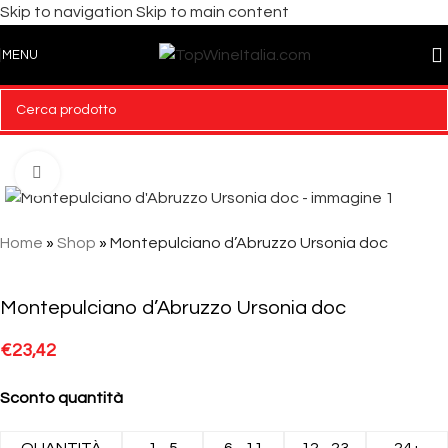
Skip to navigation
Skip to main content
MENU
Click to enlarge
Home
»
Shop
»
Montepulciano d’Abruzzo Ursonia doc
Montepulciano d’Abruzzo Ursonia doc
€
23,42
Sconto quantità
QUANTITÀ
1 - 5
6 - 11
12 - 23
24+