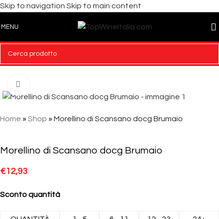
Skip to navigation
Skip to main content
MENU
Click to enlarge
Home
»
Shop
»
Morellino di Scansano docg Brumaio
Morellino di Scansano docg Brumaio
€
12,93
Sconto quantità
QUANTITÀ
1 - 5
6 - 11
12 - 23
24+