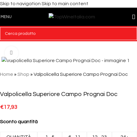
Skip to navigation
Skip to main content
MENU
Click to enlarge
Home
»
Shop
»
Valpolicella Superiore Campo Prognai Doc
Valpolicella Superiore Campo Prognai Doc
€
17,93
Sconto quantità
QUANTITÀ
1 - 5
6 - 11
12 - 23
24+