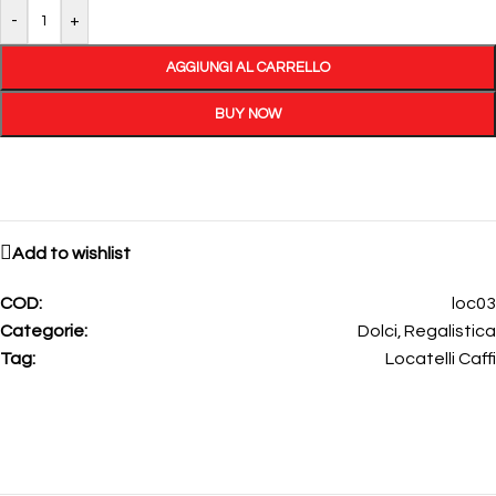
-
+
AGGIUNGI AL CARRELLO
BUY NOW
Add to wishlist
COD:
loc03
Categorie:
Dolci
,
Regalistica
Tag:
Locatelli Caffi