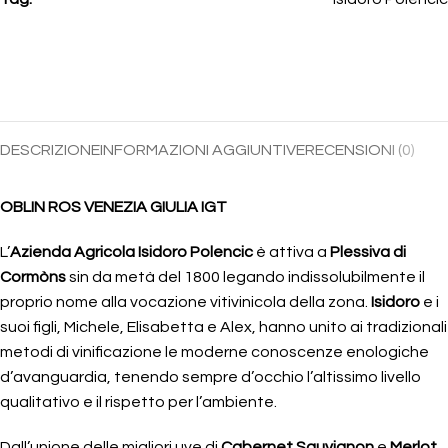
DESCRIZIONE
INFORMAZIONI AGGIUNTIVE
RECENSIONI (0)
OBLIN ROS VENEZIA GIULIA IGT
L’
Azienda Agricola Isidoro Polencic
è attiva a
Plessiva di
Cormòns
sin da metà del 1800 legando indissolubilmente il
proprio nome alla vocazione vitivinicola della zona.
Isidoro
e i
suoi figli, Michele, Elisabetta e Alex, hanno unito ai tradizionali
metodi di vinificazione le moderne conoscenze enologiche
d’avanguardia, tenendo sempre d’occhio l’altissimo livello
qualitativo e il rispetto per l’ambiente.
Dall’unione delle migliori uve di
Cabernet Sauvignon
e
Merlot