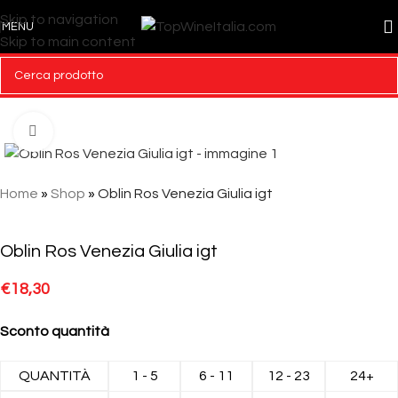
Skip to navigation
MENU
Skip to main content
Click to enlarge
Home
»
Shop
»
Oblin Ros Venezia Giulia igt
Oblin Ros Venezia Giulia igt
€
18,30
Sconto quantità
QUANTITÀ
1 - 5
6 - 11
12 - 23
24+