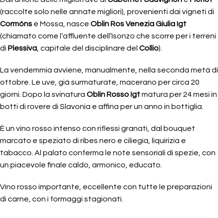
(raccolte solo nelle annate migliori), provenienti dai vigneti di
Cormòns
e Mossa, nasce
Oblin Ros Venezia Giulia Igt
(chiamato come l’affluente dell’Isonzo che scorre per i terreni
di
Plessiva
, capitale del disciplinare del
Collio
).
La vendemmia avviene, manualmente, nella seconda metà di
ottobre. Le uve, già surmaturate, macerano per circa 20
giorni. Dopo la svinatura
Oblin Rosso Igt
matura per 24 mesi in
botti di rovere di Slavonia e affina per un anno in bottiglia.
È un vino rosso intenso con riflessi granati, dal bouquet
marcato e speziato di ribes nero e ciliegia, liquirizia e
tabacco. Al palato conferma le note sensoriali di spezie, con
un piacevole finale caldo, armonico, educato.
Vino rosso importante, eccellente con tutte le preparazioni
di carne, con i formaggi stagionati.